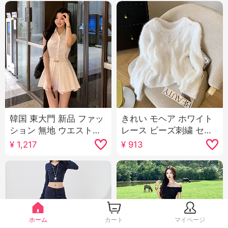
韓国 東大門 新品 ファッ
きれい モヘア ホワイト
ション 無地 ウエストシ
レース ビーズ刺繍 セー
ェイプ セクシー 表示 ボ
ター女 秋冬 ルーズ 風 ソ
¥
1,217
¥
913
ディピース ミドル丈 シ
フト もちもち 重工業 万
ャツ ショートパンツ セ
能 カジュアル ニットセ
ットアップ 女性用
ーター
ホーム
カート
マイページ