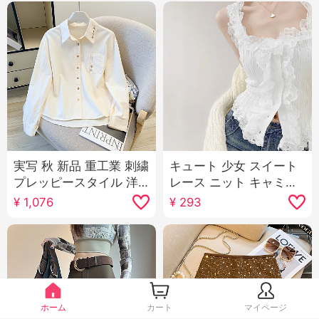
実写 秋 新品 重工業 刺繍
キュート 少女 スイート
プレッピースタイル 洋
レース ニット キャミソ
気 カジュアル 万能 ピュ
ール女性 春 スリムフィ
¥
1,076
¥
293
アコットン 長袖 シャツ
ット ウエストシェイプ
女 コート
スリム効果 内 かける 外
出用 ショート丈 トップ
ス
ホーム
カート
マイページ