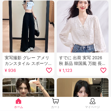
実写撮影 グレー アメリ
すでに 出荷 実写 2026
カンスタイル スポーツ
秋 新品 韓国風 万能 長袖
パンツ 女性 2025 夏 新
カジュアル シャツ レデ
¥
936
¥
1,123
品 ハイウエスト スリム
ィーストップス
効果 ストレート リラッ
クス 感 カジュアル ワイ
ドパンツ
ホーム
カート
マイページ