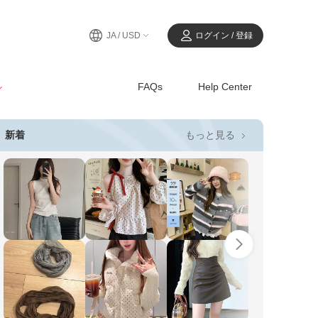
JA / USD
ログイン / 登録
ル
FAQs
Help Center
もっと見る
新着
