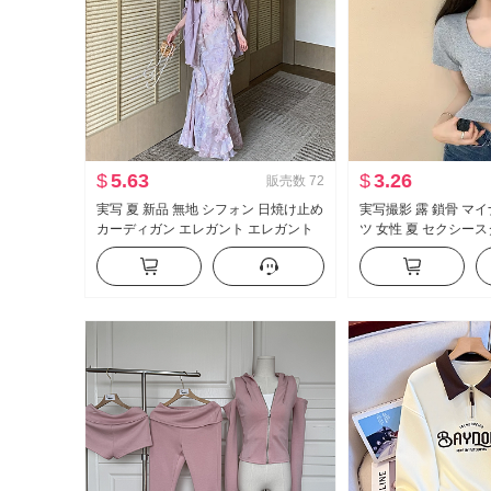
$
5.63
$
3.26
販売数
72
実写 夏 新品 無地 シフォン 日焼け止め
実写撮影 露 鎖骨 マイ
カーディガン エレガント エレガント
ツ 女性 夏 セクシー
シフォン フラワープリント ワンピー
ィット 新品 ボタン デ
ス女 ツーピースセット
ト丈 トップス