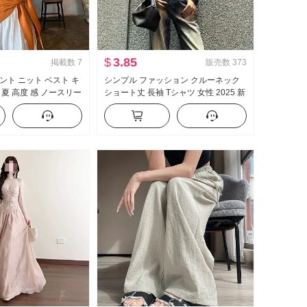
$
3.85
掲載数
7
販売数
373
ント ニット ベスト キ
シンプル ファッション クルーネック
 夏 高度 感 ノースリー
ショート丈 長袖 Tシャツ 女性 2025 新
不規則 ウエストシェイプ
品 秋冬 スリムフィット スリム効果 イ
ス トレンド
ンナーシャツ 内 かける 服