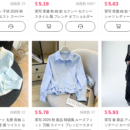
$
5.19
$
5.63
掲載数
25
掲載数
6867
子供 2026 秋
実写 実価 秋 純 欲 セクシー セクシー
実写 実価 純 
ウエスト スーパー
スタイル 風 フレンチ オフショルダー
シャツ レディー
フィット 伸縮性
長袖 Tシャツ 女性 フリル ウエストシ
ト セクシー タイ
ラックス
ェイプ トップス
制服 キャリア 
$
5.78
$
5.93
掲載数
32
掲載数
37
ト 丸襟 長袖 ニ
実写 2026 秋 新品 韓国風 ルーズフィ
実写 春 新品 
 感 ツイスト セ
ット 万能 スイート プレッピースタイ
ンテージ カーゴ