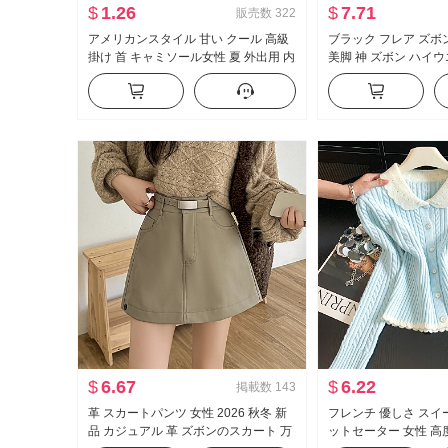
$
1.26
$
7.71
販売数
322
アメリカンスタイル 甘い クール 高級
ブラック フレア ズボン 
掛け 首 キャミソール女性 夏 外出用 内
美脚 神 ズボン ハイ
かける インナーシャツ セクシースタ
モデル ズボン スリム
イル ニット ベアトップ トップス
カジュアル ラッパ ス
$
6.67
$
6.22
掲載数
143
革 スカートパンツ 女性 2026 秋冬 新
フレンチ 優しさ スイー
品 カジュアル 革 ズボンのスカート 万
ットセーター 女性 高度