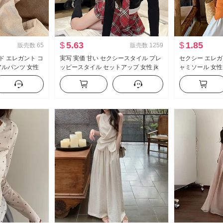
$
5.63
$
1.85
販売数
65
販売数
1259
ド エレガント コ
実写 実価 甘い セクシースタイル プレ
セクシー エレガ
アルパンツ 女性
ッピースタイル セットアップ 女性 jk
ャミソール 女性
ーズフィット スリ
制服 フェイクレイヤード 純 欲 トップ
ブ 内 かける 
トパンツ
ス ハーフ スカートパンツ ツーピース
スリット トップ
セット