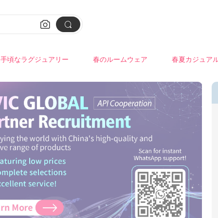


手頃なラグジュアリー
春のルームウェア
春夏カジュア