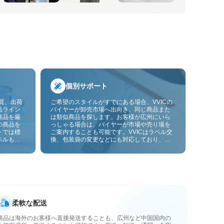
個別サポート
品質、出荷
ご希望のスタイルがすでにある場合、VVICの
品ライン
バイヤーが卸売市場へ出向き、同じ商品また
商品を厳
は類似商品を探します。お客様が広州にいら
の商品を
っしゃる場合は、バイヤーが市場や売り場を
トでは標
ご案内することも可能です。VVICはラベル交
ベルも貼
換、包装袋の変更などにも対応しており、今
ーサービ
後は画像やサンプルによるOEMカスタマイズ
にも対応予定です。仕入れをお客様のビジネ
スにより合ったサプライチェーン能力へと高
めます。
柔軟な配送
商品は海外のお客様へ直接発送することも、広州など中国国内の