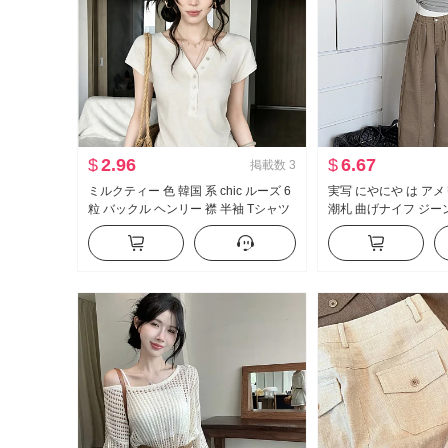
$
2.96
$
6.67
掲載数
3
ミルクティー 色 韓国 系 chic ルーズ 6
実写 にやにや は ア
粒 バックル ヘンリー 襟 半袖 Tシャツ
潮札 曲げナイフ ジー
女性 夏 薄手 カジュアル 正 肩の上 服
ット ワイド 脚 カジュ