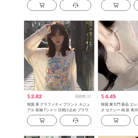
能 スカート PUレザー ミニスカート
ーター スリムフィット
ハイウエスト A字 スカートパンツ
ップス
$
2.82
$
4.45
掲載数
32
韓国 系 グラフィティ プリント カジュ
韓国 東大門 新品 エ
アル 長袖 Tシャツ 日焼け止め ブラウ
さ セクシー 純 欲 表
ス 女性 春夏 ルーズフィット ルーズ 風
側 系 バックル 半袖 
が冷たい 感 クルーネック トップス
ップス