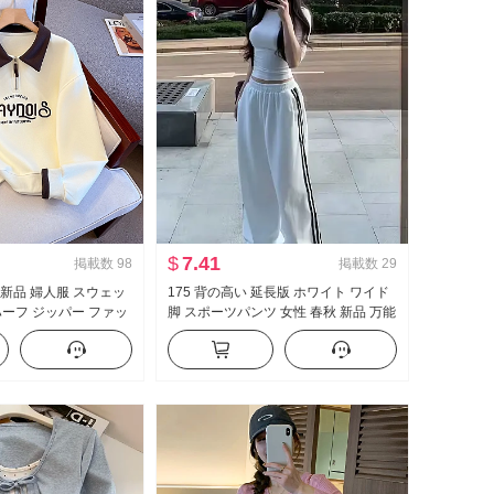
$
7.41
掲載数
98
掲載数
29
秋 新品 婦人服 スウェッ
175 背の高い 延長版 ホワイト ワイド
ハーフ ジッパー ファッ
脚 スポーツパンツ 女性 春秋 新品 万能
カジュアル 万能 スリム
ストライプ カジュアル フロアレング
ス ズボン