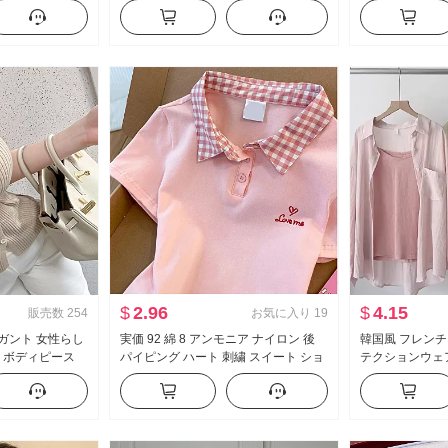
 スリム効果 ト
ル フリル 長袖 シャツ レディーストッ
スト ワイドパン
プス
フィット スリム
ーツパンツ
$
2.96
$
4.15
販売数
254
お気に入り
19
レガント 女性らし
実価 92 綿 8 アンモニア ナイロン 後
韓国風 フレンチ
示 ボディピース
パイピング ハート 刺繍 スイート ショ
テクションウェア
ニット Tシャツ ト
ート丈 ポロ襟 Tシャツ スリムフィット
服 ルーズフィッ
小柄 トレンド
長袖 シングル 