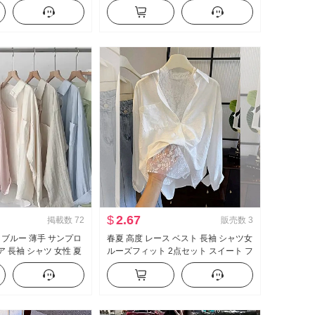
ツ カジュアル ルーズ
ン ケーキ ポンポン ベビーシャツ トッ
効果 スリム効果 スポ
プス
$
2.67
掲載数
72
販売数
3
 ブルー 薄手 サンプロ
春夏 高度 レース ベスト 長袖 シャツ女
 長袖 シャツ 女性 夏
ルーズフィット 2点セット スイート フ
ト カジュアル ルーズ
レッシュ
シャツ