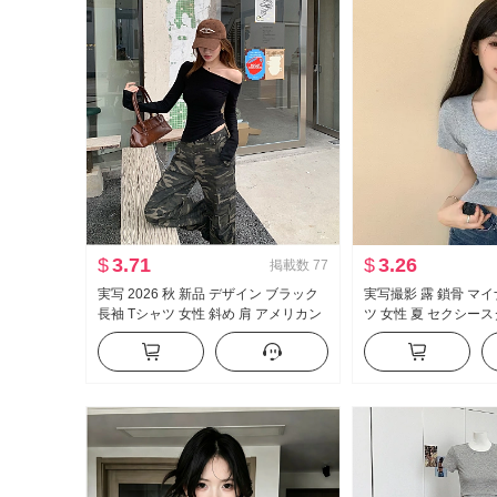
$
3.71
$
3.26
掲載数
77
実写 2026 秋 新品 デザイン ブラック
実写撮影 露 鎖骨 マイ
長袖 Tシャツ 女性 斜め 肩 アメリカン
ツ 女性 夏 セクシー
スタイル セクシースタイル オフショ
ィット 新品 ボタン デ
ルダー オフショルダー トップス
ト丈 トップス