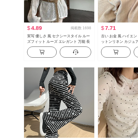
$
4.89
$
7.71
掲載数
1698
実写 優しさ 風 セクシースタイル ルー
古い お金 風 ハイエン
ズフィット ルーズ エレガント 万能 長
ットンリネン カジュ
袖 レース ニット ブラウス キャミソー
春 夏 2026 新品 ル
ル
ム効果 軽薄 ストレー