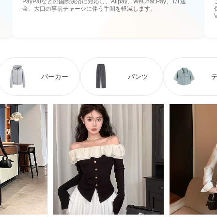
PayPalなどの国際決済に対応し、Alipay、WeChat Pay、T/T送
金、大口の事前チャージに伴う手間を軽減します。
パーカー
パンツ