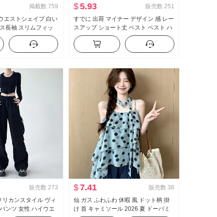
$
5.93
掲載数
759
販売数
251
欲 ウエストシェイプ 白い
すでに 出荷 マイナー デザイン 感 レー
ス長袖 スリムフィッ
スアップ ショート丈 ベスト ベスト ハ
トフィット シャツ ol
イウエスト 垂 感 ワイド 脚 カジュアル
作業服
パンツ セットアップ
$
7.41
販売数
273
販売数
38
アメリカンスタイル ヴィ
仙 ガス ふわふわ 休暇 風 ドット柄 掛
パンツ 女性 ハイウエ
け 首 キャミソール 2026 夏 ドーパミ