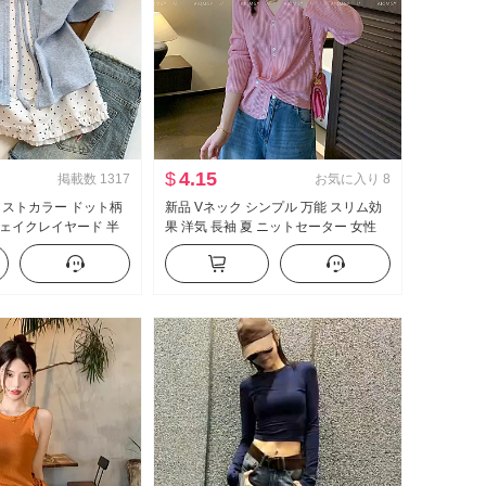
$
4.15
掲載数
1317
お気に入り
8
ラストカラー ドット柄
新品 Vネック シンプル 万能 スリム効
ェイクレイヤード 半
果 洋気 長袖 夏 ニットセーター 女性
 夏 新品 スイートスタ
洋気 無地 トップス
トップス