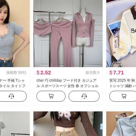
$
2.52
$
7.71
掲載数
6891
販売数
6
ナー 半袖 Tシャ
cher 巧 chillday フード付き カジュア
実写 2025 年 
スタイル タイトフ
ル スポーツスーツ 女性 春 オフショル
トシャツ 減齢 
ザイン 感 ショー
ダー コート ベルボトム スリーピース
ション ポロ襟 
効果