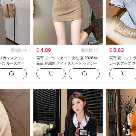
$
4.89
$
5.63
販売数
24
販売数
130
メリカンスタイル
実写 スーツ スカート 女性 夏 2026 年
実写 夏 コント
ンズ ルーズフィ
新品 伸縮性 タイトスカート セクシー
レースアップ フ
アル ズボン
セクシースタイル ハイウエスト A字
袖 Tシャツ 女性
ミニスカート
イル マイナー 