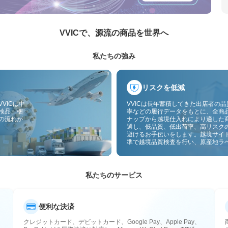
VVICで、源流の商品を世界へ
私たちの強み
リスクを低減
VICは中
VVICは長年蓄積してきた出店者の
検品、梱
率などの履行データをもとに、全商
の流れが
ナップから越境仕入れにより適した
選し、低品質、低出荷率、高リスク
避けるお手伝いをします。越境サイ
準で越境品質検査を行い、原産地ラ
付することで、品質、通関、アフタ
スのリスクをさらに抑えます。
私たちのサービス
便利な決済
クレジットカード、デビットカード、Google Pay、Apple Pay、