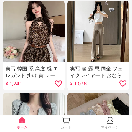
実写 韓国 系 高度 感 エ
実写 趙 露 思 同金 フェ
レガント 掛け 首 レース
イクレイヤード おなら
アップ セクシー レース
カーテン マイクロ 辛い
¥
1,240
¥
1,076
デザイン 感 ウエストシ
ズボン 女性 夏 ハイウエ
ェイプ ノースリーブ ミ
スト スリム効果 カジュ
ニスカート
アル スポーツ ラッパパ
ンツ女
ホーム
カート
マイページ