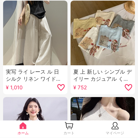
実写 ライ レース ル 日
夏 上 新しい シンプル デ
シルク リネン ワイドパ
イリー カジュアル くま
ンツ女 夏 薄手 ルーズフ
パターン リボン ルーズ
¥
1,010
¥
752
ィット カジュアル 垂 感
フィット マイナー 半袖
日焼け止め 曲げナイフ
Tシャツ 韓国風 ニット
コットンリネン ズボン
トップス
ホーム
カート
マイページ