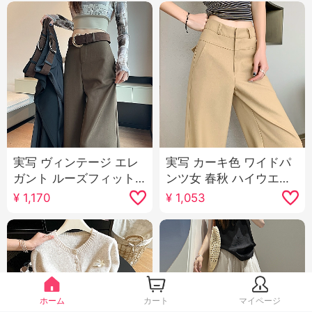
実写 ヴィンテージ エレ
実写 カーキ色 ワイドパ
ガント ルーズフィット
ンツ女 春秋 ハイウエス
カジュアル スラックス
ト 垂 感 狭い 版 スリム
¥
1,170
¥
1,053
女性 2025 春 新品 ハイ
効果 スーツパンツ カジ
ウエスト スリム効果 垂
ュアル ストレートパン
感 フロアレングス ズボ
ツ
ン 長ズボン
ホーム
カート
マイページ