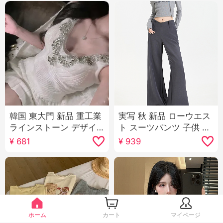
韓国 東大門 新品 重工業
実写 秋 新品 ローウエス
ラインストーン デザイ
ト スーツパンツ 子供 薄
ン セクシー 女性らしさ
手 ルーズフィット 垂 ペ
¥
681
¥
939
Vネック 表示 胸 タイト
ンダント 感 bf ルーズ カ
フィット ショート丈 ニ
ジュアル フレア ワイド
ット ベスト
パンツ
ホーム
カート
マイページ