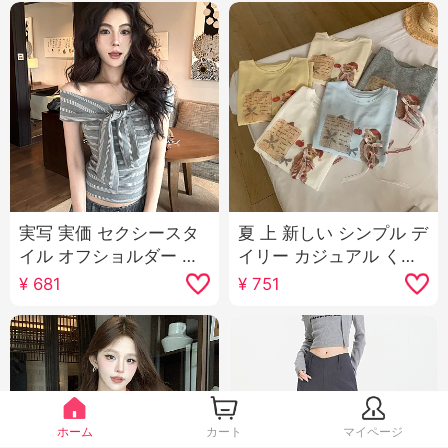
実写 実価 セクシースタ
夏 上 新しい シンプル デ
イル オフショルダー ス
イリー カジュアル くま
トライプ ストラップ ツ
パターン リボン ルーズ
¥
681
¥
751
イスト ノースリーブ ベ
フィット マイナー 半袖
スト女性 スリムフィッ
Tシャツ 韓国風 ニット
ト スリム効果 ショート
トップス
丈 Tシャツ トップス
ホーム
カート
マイページ