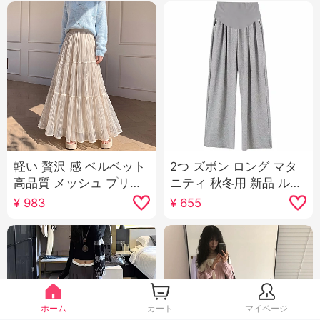
軽い 贅沢 感 ベルベット
2つ ズボン ロング マタ
高品質 メッシュ プリー
ニティ 秋冬用 新品 ルー
ツスカート 女性 春 春 ス
ズ もち米 ズボン ワイド
¥
983
¥
655
ーパー 美しい み ラード
パンツ 妊娠 前 妊娠 後
A字 ケーキ スカート
着用可能 長ズボン
ホーム
カート
マイページ