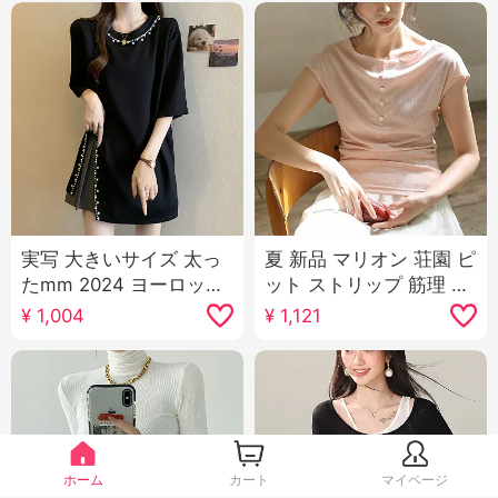
実写 大きいサイズ 太っ
夏 新品 マリオン 荘園 ピ
たmm 2024 ヨーロッパ
ット ストリップ 筋理 柔
商品 新品 重工業 ビーズ
らかい光 口がきけない
¥
1,004
¥
1,121
刺繍 ファッション ルー
ライト 感 ボートネック
ズフィット 万能 軽い 贅
ウエストシェイプ ニッ
沢 デザイン 感 半袖
ト Tシャツ 夏
ホーム
カート
マイページ