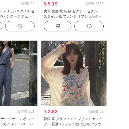
$
5.19
掲載数
22
掲載数
6865
冬 アメリカンスタイル セ
実写 実価 秋 純 欲 セクシー セクシー
ヴィンテージ チェッ
スタイル 風 フレンチ オフショルダー
ル A字 スカート ミニ
長袖 Tシャツ 女性 フリル ウエストシ
ト付き
ェイプ トップス
$
2.82
販売数
251
掲載数
31
イナー デザイン 感 レー
韓国 系 グラフィティ プリント カジュ
ト丈 ベスト ベスト ハ
アル 長袖 Tシャツ 日焼け止め ブラウ