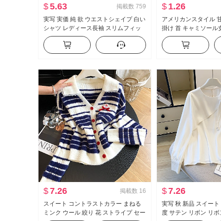
$
5.63
$
1.26
掲載数
759
実写 実価 純 欲 ウエストシェイプ 白い
アメリカンスタイル 甘
シャツ レディース長袖 スリムフィッ
掛け 首 キャミソール女
ト セクシー タイトフィット シャツ ol
かける インナーシャ
制服 キャリア 作業服
イル ニット ベアトッ
$
7.26
$
7.26
掲載数
16
スイート コントラストカラー まねる
実写 秋 新品 スイート
ミンク ウール 絞り 花 ストライプ セー
度 サテン リボン リボ