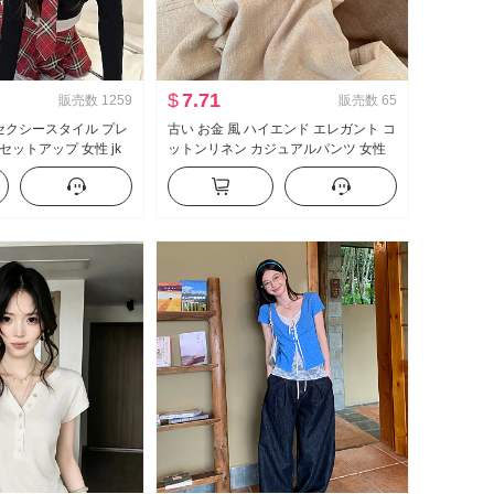
$
7.71
販売数
1259
販売数
65
 セクシースタイル プレ
古い お金 風 ハイエンド エレガント コ
セットアップ 女性 jk
ットンリネン カジュアルパンツ 女性
イヤード 純 欲 トップ
春 夏 2026 新品 ルーズフィット スリ
ートパンツ ツーピース
ム効果 軽薄 ストレートパンツ