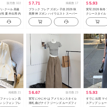
$
7.71
$
5.93
販売数
322
掲載数
17
い クール 高級
ブラック フレア ズボン 子供 2026 秋
実写 2026 秋
性 夏 外出用 内
美脚 神 ズボン ハイウエスト スーパー
クシースタイル 
ツ セクシースタ
モデル ズボン スリムフィット 伸縮性
ク柄 防透け ウー
プ トップス
カジュアル ラッパ スラックス
スカート ベル
$
6.67
$
5.93
掲載数
21
販売数
23
 ファッション 高
実写 にやにや は アメリカンスタイル
すでに 出荷 マ
ン シフォン フレ
潮札 曲げナイフ ジーンズ ルーズフィ
スアップ ショー