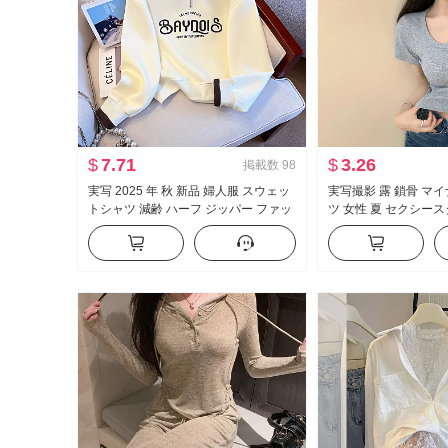
$
7.71
$
3.26
掲載数
98
実写 2025 年 秋 新品 婦人服 スウェッ
実写撮影 露 鎖骨 マイ
トシャツ 減齢 ハーフ ジッパー ファッ
ツ 女性 夏 セクシー
ション ポロ襟 カジュアル 万能 スリム
ィット 新品 ボタン デ
効果
ト丈 トップス