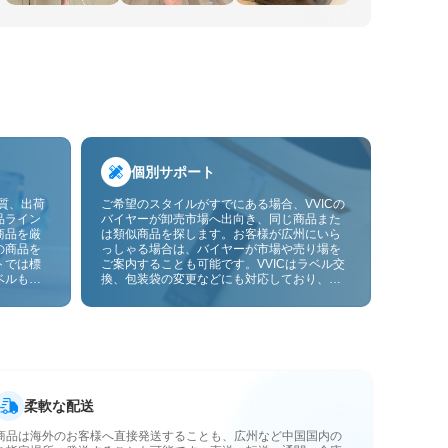
個別サポート
品質、出荷
ご希望のスタイルがすでにある場合、VVICの
品ライン
バイヤーが卸売市場へ出向き、同じ商品また
商品を厳
は類似商品を探します。お客様が広州にいら
の商品を
っしゃる場合は、バイヤーが市場や売り場を
トでは標
ご案内することも可能です。VVICはラベル交
ベルも貼
換、包装袋の変更などにも対応しており、今
ーサービ
後は画像やサンプルによるOEMカスタマイズ
にも対応予定です。仕入れをお客様のビジネ
スにより合ったサプライチェーン能力へと高
めます。
柔軟な配送
商品は海外のお客様へ直接発送することも、広州など中国国内の