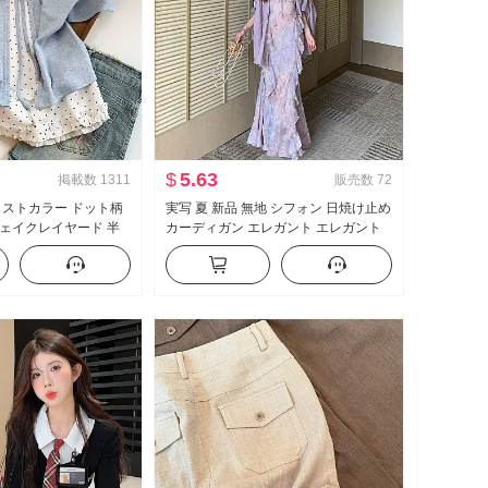
$
5.63
掲載数
1311
販売数
72
ラストカラー ドット柄
実写 夏 新品 無地 シフォン 日焼け止め
ェイクレイヤード 半
カーディガン エレガント エレガント
 夏 新品 スイートスタ
シフォン フラワープリント ワンピー
トップス
ス女 ツーピースセット