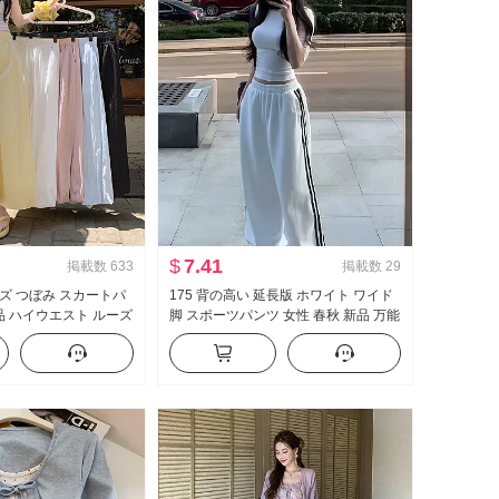
$
7.41
掲載数
633
掲載数
29
ズ つぼみ スカートパ
175 背の高い 延長版 ホワイト ワイド
新品 ハイウエスト ルーズ
脚 スポーツパンツ 女性 春秋 新品 万能
効果 垂 感 バルーンパ
ストライプ カジュアル フロアレング
 ワイドパンツ
ス ズボン