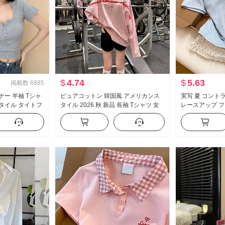
$
4.74
$
5.63
掲載数
6885
ナー 半袖 Tシャ
ピュアコットン 韓国風 アメリカンス
実写 夏 コント
スタイル タイトフ
タイル 2026 秋 新品 長袖 Tシャツ 女
レースアップ フ
ザイン 感 ショー
性 ルーズフィット ミドル丈 ピンク ア
袖 Tシャツ 女性
ルファベット セクシースタイル トッ
イル マイナー 
プス