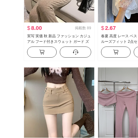
$
8.00
$
2.67
掲載数
89
実写 実価 秋 新品 ファッション カジュ
春夏 高度 レース ベス
アル フード付きスウェット ガード ズ
ルーズフィット 2点セ
ボン スリム効果 セットアップ スポー
レッシュ
ツスーツ 女性 トレンド