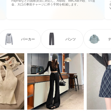
PayPalなどの国際決済に対応し、Alipay、WeChat Pay、T/T送
金、大口の事前チャージに伴う手間を軽減します。
パーカー
パンツ