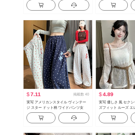
ター スリム効果 Vネック オープンカ
ンチ シャツ レディー
ラー レース ニット カーディガン
$
7.11
$
4.89
掲載数
40
実写 アメリカンスタイル ヴィンテー
実写 優しさ 風 セク
ジ スター ドット柄 ワイドパンツ女
ズフィット ルーズ エ
2026 秋 新品 ファッション ルーズフィ
袖 レース ニット ブ
ット スリム効果 カジュアルパンツ
ル