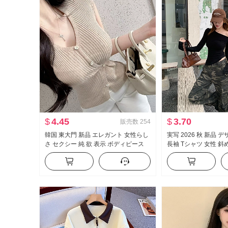
$
4.45
$
3.70
販売数
254
韓国 東大門 新品 エレガント 女性らし
実写 2026 秋 新品 
さ セクシー 純 欲 表示 ボディピース
長袖 Tシャツ 女性 斜
側 系 バックル 半袖 ニット Tシャツ ト
スタイル セクシース
ップス
ルダー オフショルダー