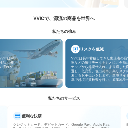
VVICで、源流の商品を世界へ
私たちの強み
リスクを低減
VICは中
VVICは長年蓄積してきた出店者の
検品、梱
率などの履行データをもとに、全商
の流れが
ナップから越境仕入れにより適した
選し、低品質、低出荷率、高リスク
避けるお手伝いをします。越境サイ
準で越境品質検査を行い、原産地ラ
付することで、品質、通関、アフタ
スのリスクをさらに抑えます。
私たちのサービス
便利な決済
クレジットカード、デビットカード、Google Pay、Apple Pay、