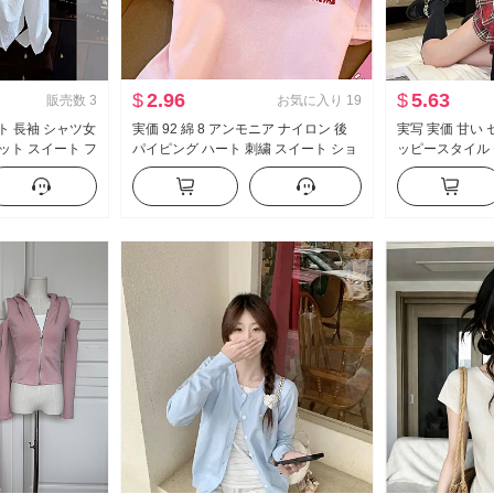
$
2.96
$
5.63
販売数
3
お気に入り
19
ト 長袖 シャツ女
実価 92 綿 8 アンモニア ナイロン 後
実写 実価 甘い
ット スイート フ
パイピング ハート 刺繍 スイート ショ
ッピースタイル 
ート丈 ポロ襟 Tシャツ スリムフィット
制服 フェイクレ
小柄 トレンド
ス ハーフ スカ
セット