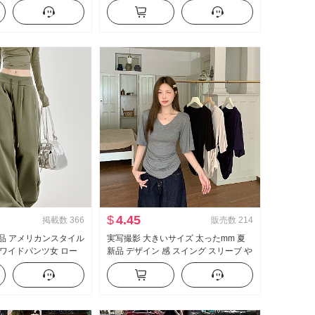
感 ワイド 脚 カジュアル
ス 女性 春夏 ルーズフィット ルーズ 風
アップ
が冷たい 感 クルーネック トップス
$
4.45
掲載数
366
販売数
214
 新品 アメリカンスタイル
実写撮影 大きいサイズ 太ったmm 夏
ワイドパンツ女 ロー
新品 デザイン 感 スイング スリーブ や
し ロープ カジュアル
せている t カジュアル スリム効果 スリ
垂 感 スポーツパンツ
ムフィット 底打ち トップス