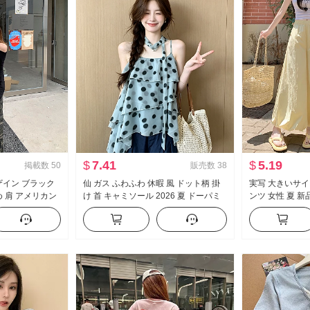
$
7.41
$
5.19
掲載数
50
販売数
38
デザイン ブラック
仙 ガス ふわふわ 休暇 風 ドット柄 掛
実写 大きいサイ
め 肩 アメリカン
け 首 キャミソール 2026 夏 ドーパミ
ンツ 女性 夏 
タイル オフショ
ン ケーキ ポンポン ベビーシャツ トッ
フィット スリム
 トップス
プス
ンツ カジュアル