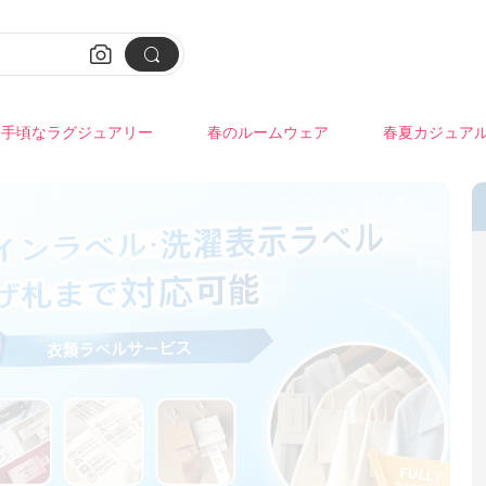


手頃なラグジュアリー
春のルームウェア
春夏カジュア