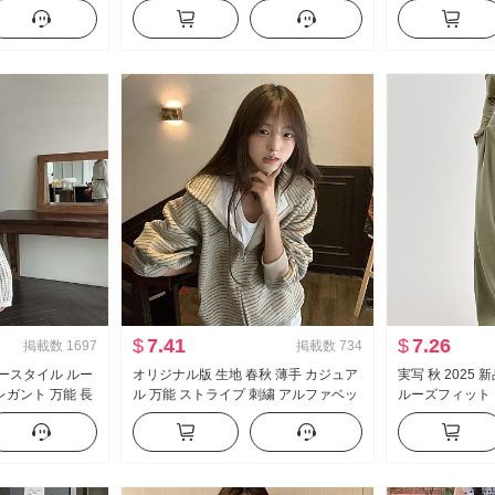
ストップス
ット ワイド 脚 カジュアル ズボン
イウエスト 垂 
パンツ セット
$
7.41
$
7.26
掲載数
1697
掲載数
734
シースタイル ルー
オリジナル版 生地 春秋 薄手 カジュア
実写 秋 2025
レガント 万能 長
ル 万能 ストライプ 刺繍 アルファベッ
ルーズフィット 
ラウス キャミソー
ト スウェットシャツ コート
ウエスト 引き出
パンツ ルーズ 