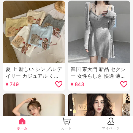
夏 上 新しい シンプル デ
韓国 東大門 新品 セクシ
イリー カジュアル くま
ー 女性らしさ 快適 薄手
パターン リボン ルーズ
日焼け止め オープン シ
¥
749
¥
843
フィット マイナー 半袖
ャツ キャミソール スカ
Tシャツ 韓国風 ニット
ートスーツ 女性
トップス
ホーム
カート
マイページ