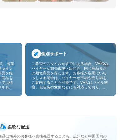
個別サポート
品質、出荷
ご希望のスタイルがすでにある場合、VVICの
品ライン
バイヤーが卸売市場へ出向き、同じ商品また
商品を厳
は類似商品を探します。お客様が広州にいら
の商品を
っしゃる場合は、バイヤーが市場や売り場を
トでは標
ご案内することも可能です。VVICはラベル交
ベルも貼
換、包装袋の変更などにも対応しており、今
ーサービ
後は画像やサンプルによるOEMカスタマイズ
にも対応予定です。仕入れをお客様のビジネ
スにより合ったサプライチェーン能力へと高
めます。
柔軟な配送
商品は海外のお客様へ直接発送することも、広州など中国国内の