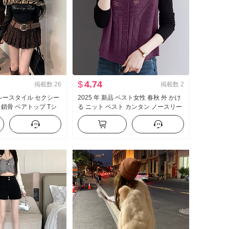
$
4.74
掲載数
26
掲載数
2
クシースタイル セクシー
2025 年 新品 ベスト女性 春秋 外 かけ
 鎖骨 ベアトップ Tシ
る ニット ベスト カンタン ノースリー
ファー レオパード柄 パ
ブ セーター カーディガン ベスト コー
臍 ベスト
ト トップス