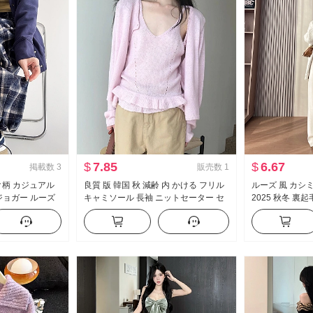
$
7.85
$
6.67
掲載数
3
販売数
1
ク柄 カジュアル
良質 版 韓国 秋 減齢 内 かける フリル
ルーズ 風 カシ
 ジョガー ルーズ
キャミソール 長袖 ニットセーター セ
2025 秋冬 裏
ワイドパンツ フロ
ーター ツーピースセット モヘア
ズボン リラック
フ カジュアルパ
ルパンツ