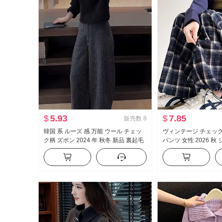
$
5.93
$
7.85
販売数
8
韓国 系 ルーズ 感 万能 ウール チェッ
ヴィンテージ チェッ
ク柄 ズボン 2024 年 秋冬 新品 裏起毛
パンツ 女性 2026 秋
ハイウエスト スリム効果 9ポイント ワ
フィット ルーズ 風 
イドパンツ
アレングス 曲げナイ
ンツ 女性