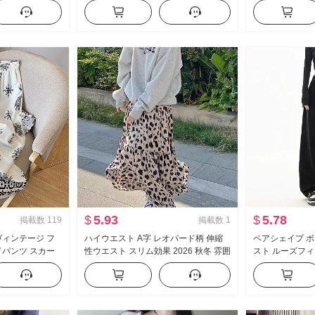
ト長袖 トップス
スエード スリム効果 ジャケット
プ カバー おなか
風 ブラック ロ
$
5.93
$
5.78
掲載数
119
掲載数
1
ヴィンテージ フ
ハイウエスト A字 レオパード柄 伸縮
ペアシェイプ ボ
ドパンツ スカー
性ウエスト スリム効果 2026 秋冬 雰囲
スト ルーズフィ
ウエスト ルーズフ
気 感 スリム効果 重工業 ミディスカー
大きいサイズ 女
トレート 万能 カ
ト
股 スリム効果 
ブラック