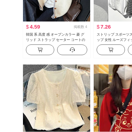
$
4.59
$
7.26
掲載数
4
韓国 系 高度 感 オープンカラー 菱 グ
ストリップ スポーツ
リッド ストラップ セーター コートの
ップ 女性 ルーズフィ
女性 秋冬用 ルーズフィット ルーズ 風
ポロ襟 スウェットシ
外出用 ニット トップス
ンツ 2つ 新品 万能