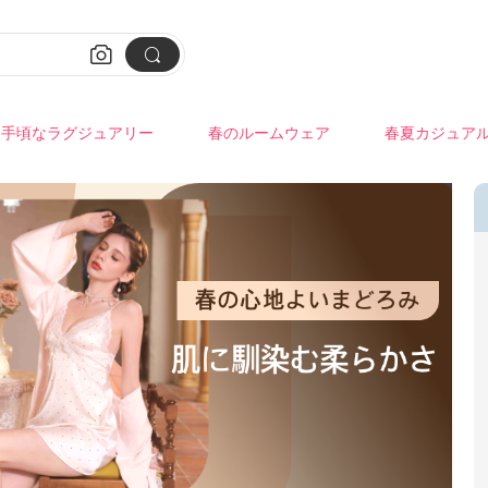


手頃なラグジュアリー
春のルームウェア
春夏カジュア