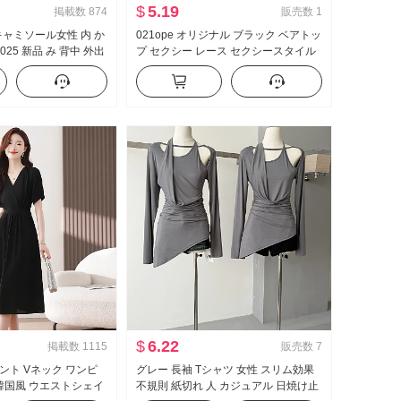
$
5.19
掲載数
874
販売数
1
 キャミソール女性 内 か
021ope オリジナル ブラック ベアトッ
025 新品 み 背中 外出
プ セクシー レース セクシースタイル
イプ ノースリーブ ト
タイトスカート アセテート 日 シルク
ショート丈 ワンピース
$
6.22
掲載数
1115
販売数
7
ント Vネック ワンピ
グレー 長袖 Tシャツ 女性 スリム効果
 韓国風 ウエストシェイ
不規則 紙切れ 人 カジュアル 日焼け止