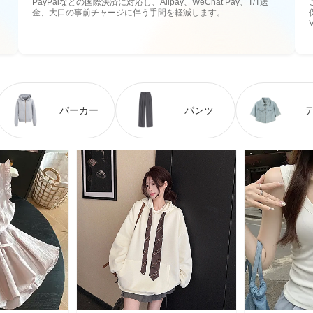
PayPalなどの国際決済に対応し、Alipay、WeChat Pay、T/T送
金、大口の事前チャージに伴う手間を軽減します。
パーカー
パンツ