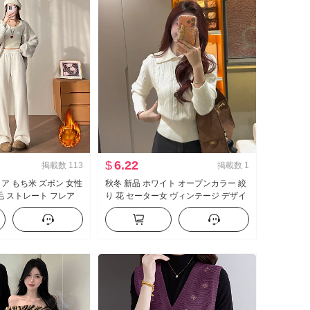
$
6.22
掲載数
113
掲載数
1
ミア もち米 ズボン 女性
秋冬 新品 ホワイト オープンカラー 絞
起毛 ストレート フレア
り 花 セーター女 ヴィンテージ デザイ
ス 垂 感 小柄 カジュア
ン 感 内 かける インナーシャツ 厚手
ニットセーター トップス