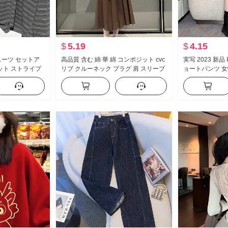
$
5.19
$
4.15
スーツ セットア
高品質 含む 綿 華 綿 コンポジット cvc
実写 2023 新品
ット ストライプ
リブ クルーネック プラグ 肩 スリーブ
ョートパンツ 女
ャツ ショートパ
プリント スウェットシャツ 女性 レギ
スリム効果 万能
ュラー 裏起毛
ットパンツ ト