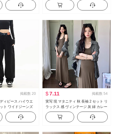
 スリム効果 ヘル 本
め ブラウス 絞め 腰にかける 服
ングスカート
$
7.11
掲載数
20
掲載数
54
ディピース ハイウエ
実写 現 マタニティ 秋 長袖 2 セット リ
ット ワイドジーンズ
ラックス 感 ヴィンテージ 灰 緑 カレー
性 太ったmm カバー
スリムフィット スリム効果 シャツ セ
フロアレングス ズボン
ットアップ