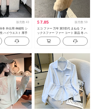
$
7.85
販売数
43
販売数
59
 秋冬 外出用 伸縮性 シ
エコ ファー 万年 第5世代 まねる フォ
性 ハイウエスト 厚手
ックスファー ファー コート 新品 冬 ハ
 A字 外出用 ブーツカ
イニン 若い 毛羽立ち コート
レンド