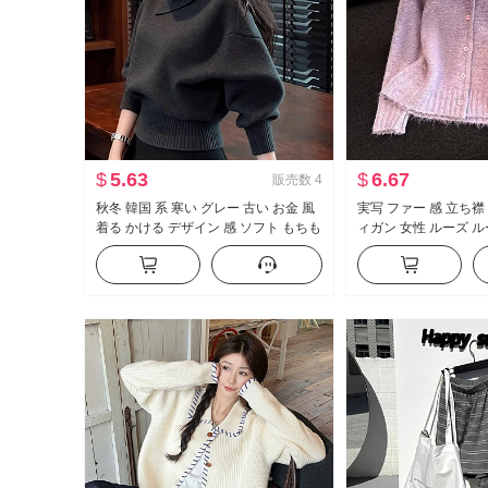
$
5.63
$
6.67
販売数
4
秋冬 韓国 系 寒い グレー 古い お金 風
実写 ファー 感 立ち襟
着る かける デザイン 感 ソフト もちも
ィガン 女性 ルーズ 
ち ルーズ オレンジ色 タートルネック
ット コート 2025 秋
底打ち ニットセーター 女性
chic