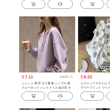
ート 減齢 オフショルダー つぼみ トッ
ー 小柄 Vネック ニッ
プス シャツ
$
7.11
$
6.22
掲載数
26
シュシュ 弾 空 ガス層 春 シンプル 風
エスニックスタイル 
クルーネック ハンドメイド 結び目 キ
ラワープリント ワイ
ャップ ロープ ワイドショルダー 型 小
ト 女性 夏 薄手 ハイ
柄 レディース スウェットシャツ
ィット スリム効果 ス
ジュアル ズボン