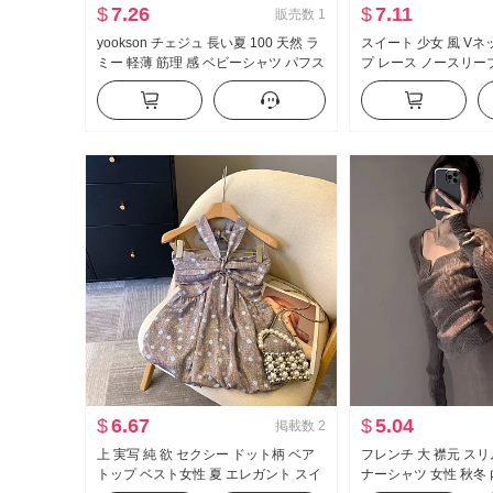
$
7.26
$
7.11
販売数
1
yookson チェジュ 長い夏 100 天然 ラ
スイート 少女 風 Vネ
ミー 軽薄 筋理 感 ベビーシャツ パフス
プ レース ノースリー
リーブ ルーズフィット トップス
女性 夏 デザイン 感 
字 蓮の葉 スカート 
$
6.67
$
5.04
掲載数
2
上 実写 純 欲 セクシー ドット柄 ベア
フレンチ 大 襟元 ス
トップ ベスト女性 夏 エレガント スイ
ナーシャツ 女性 秋冬 