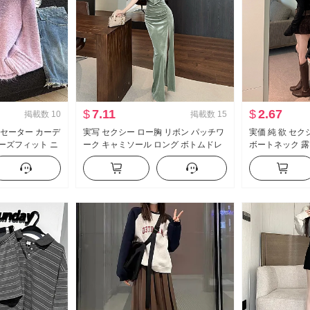
$
7.11
$
2.67
掲載数
10
掲載数
15
 セーター カーデ
実写 セクシー ロー胸 リボン パッチワ
実価 純 欲 セ
ルーズフィット ニ
ーク キャミソール ロング ボトムドレ
ボートネック 露
冬 新品 トップス
ス フリース 材料
ャツ トップス 
ッチワーク 露 