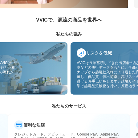
VVICで、源流の商品を世界へ
私たちの強み
リスクを低減
VICは中
VVICは長年蓄積してきた出店者の
検品、梱
率などの履行データをもとに、全商
の流れが
ナップから越境仕入れにより適した
選し、低品質、低出荷率、高リスク
避けるお手伝いをします。越境サイ
準で越境品質検査を行い、原産地ラ
付することで、品質、通関、アフタ
スのリスクをさらに抑えます。
私たちのサービス
便利な決済
クレジットカード、デビットカード、Google Pay、Apple Pay、