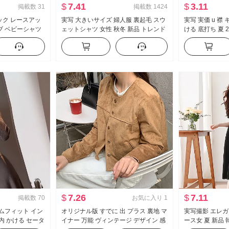
$
7.41
$
3.11
掲載数
31
掲載数
1424
ック レースアッ
実写 大きいサイズ 婦人服 裏起毛 スウ
実写 実価 u 襟
ブ ベビーシャツ
ェットシャツ 女性 秋冬 新品 トレンド
ける 底打ち 夏 2
ルーズフィット A
チェック柄 ネクタイ 無地 ルーズフィ
用 ウエストシェ
ベスト
ット フード付き 保温 トップス
ップス
$
7.26
$
7.11
掲載数
70
お気に入り
1
リムフィット イン
オリジナル版 すでに 出 プラス 裏地 マ
実写撮影 エレガ
内 かける セータ
イナー 万能 ヴィンテージ デザイン 感
ース女 夏 新品