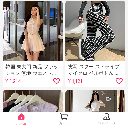
韓国 東大門 新品 ファッ
実写 スター ストライプ
ション 無地 ウエストシ
マイクロ ベルボトム 子
ェイプ セクシー 表示 ボ
供 2026 秋 新品 伸縮性
¥
1,214
¥
1,121
ディピース ミドル丈 シ
ウエスト 引き出し ロー
ャツ ショートパンツ セ
プ スリム効果 カジュア
ットアップ 女性用
ル 長ズボン
ホーム
カート
マイページ