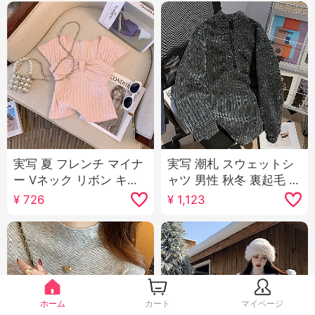
実写 夏 フレンチ マイナ
実写 潮札 スウェットシ
ー Vネック リボン キャ
ャツ 男性 秋冬 裏起毛 新
ミソール シャツ女 小柄
品 フィッシュボーン 紋
¥
726
¥
1,123
優しさ 風 ショート丈 ス
様 ジッパー ルーズフィ
リム効果 シック
ット 立ち襟 保温 トップ
ス 韓国風 婦人服
ホーム
カート
マイページ