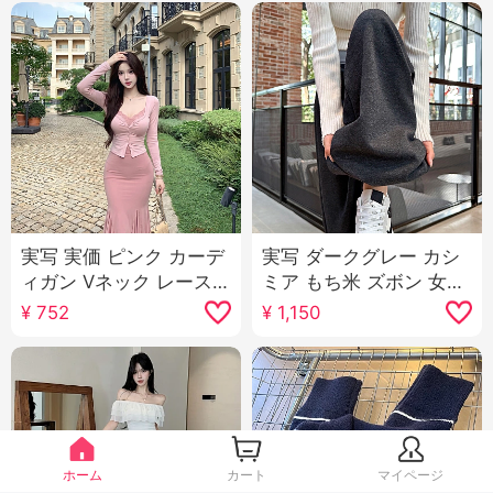
実写 実価 ピンク カーデ
実写 ダークグレー カシ
ィガン Vネック レース
ミア もち米 ズボン 女性
パッチワーク ベルト 胸
秋冬 裏起毛 ストレート
¥
752
¥
1,150
パッド キャミソール メ
小柄 垂 感 ルーズ 万能
ッシュパッチワーク マ
ワイドパンツ
ーメイド スカート
ホーム
カート
マイページ