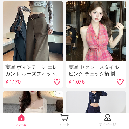
実写 ヴィンテージ エレ
実写 セクシースタイル
ガント ルーズフィット
ピンク チェック柄 掛け
カジュアル スラックス
首 ベスト マイナー デザ
¥
1,170
¥
1,076
女性 2025 春 新品 ハイ
イン 感 不規則 ツイスト
ウエスト スリム効果 垂
レースアップ トップス
感 フロアレングス ズボ
ン 長ズボン
ホーム
カート
マイページ