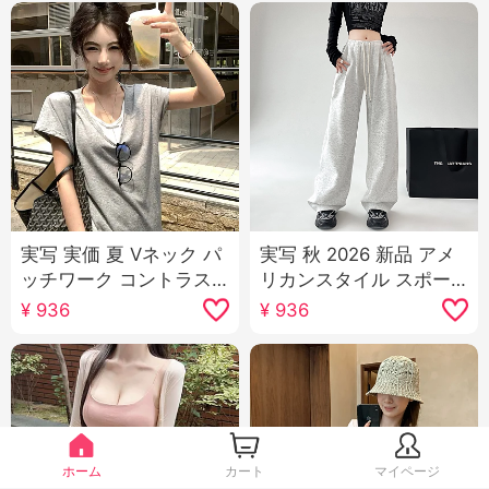
実写 実価 夏 Vネック パ
実写 秋 2026 新品 アメ
ッチワーク コントラス
リカンスタイル スポー
トカラー フェイクレイ
ツパンツ 女性 ハイウエ
¥
936
¥
936
ヤード スタック 着る ル
スト ワイド 脚 カジュア
ーズフィット 半袖 Tシ
ル ガード ズボン ダンス
ャツ レディースカジュ
ジャズダンス ズボン 子
アル ルーズ トップス
供
ホーム
カート
マイページ