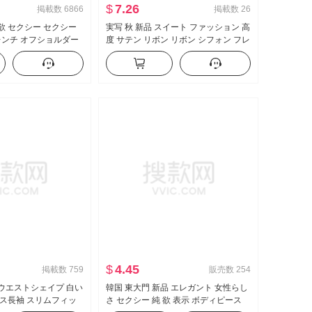
$
7.26
掲載数
6866
掲載数
26
 欲 セクシー セクシー
実写 秋 新品 スイート ファッション 高
レンチ オフショルダー
度 サテン リボン リボン シフォン フレ
女性 フリル ウエストシ
ンチ シャツ レディーストップス
$
4.45
掲載数
759
販売数
254
欲 ウエストシェイプ 白い
韓国 東大門 新品 エレガント 女性らし
ス長袖 スリムフィッ
さ セクシー 純 欲 表示 ボディピース