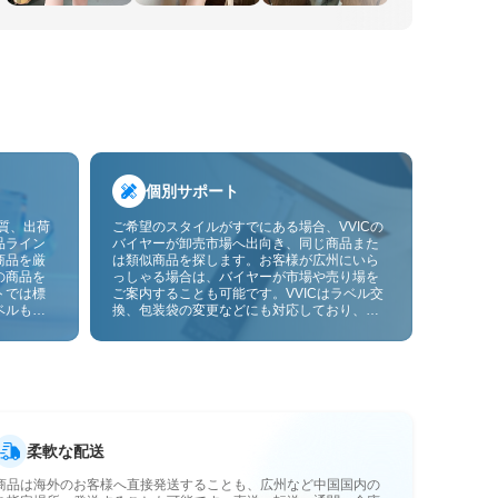
個別サポート
品質、出荷
ご希望のスタイルがすでにある場合、VVICの
品ライン
バイヤーが卸売市場へ出向き、同じ商品また
商品を厳
は類似商品を探します。お客様が広州にいら
の商品を
っしゃる場合は、バイヤーが市場や売り場を
トでは標
ご案内することも可能です。VVICはラベル交
ベルも貼
換、包装袋の変更などにも対応しており、今
ーサービ
後は画像やサンプルによるOEMカスタマイズ
にも対応予定です。仕入れをお客様のビジネ
スにより合ったサプライチェーン能力へと高
めます。
柔軟な配送
商品は海外のお客様へ直接発送することも、広州など中国国内の