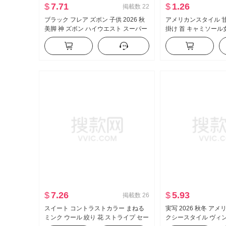
$
7.71
$
1.26
掲載数
22
ブラック フレア ズボン 子供 2026 秋
アメリカンスタイル 甘
美脚 神 ズボン ハイウエスト スーパー
掛け 首 キャミソール女
モデル ズボン スリムフィット 伸縮性
かける インナーシャ
カジュアル ラッパ スラックス
イル ニット ベアトッ
$
7.26
$
5.93
掲載数
26
スイート コントラストカラー まねる
実写 2026 秋冬 ア
ミンク ウール 絞り 花 ストライプ セー
クシースタイル ヴィ