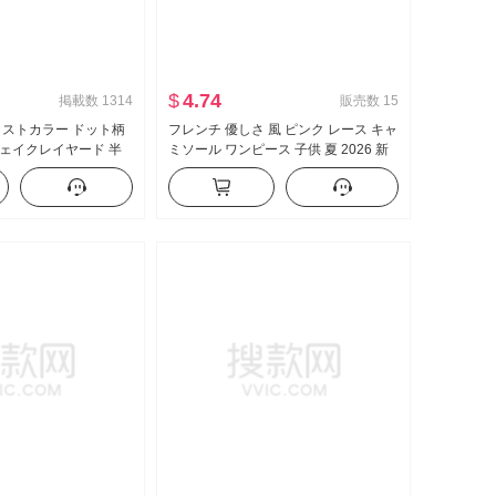
$
4.74
掲載数
1314
販売数
15
ラストカラー ドット柄
フレンチ 優しさ 風 ピンク レース キャ
ェイクレイヤード 半
ミソール ワンピース 子供 夏 2026 新
 夏 新品 スイートスタ
品 海辺 休暇 エレガント ロングスカー
トップス
ト