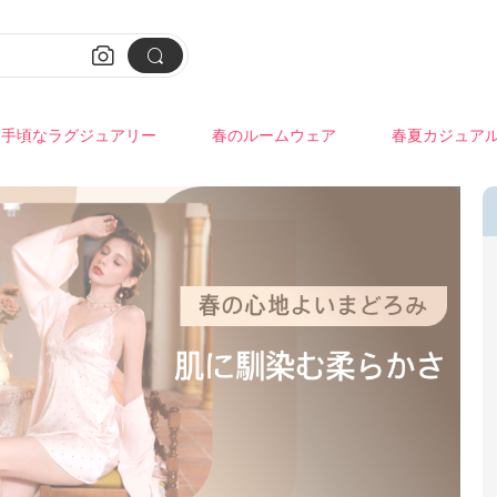


手頃なラグジュアリー
春のルームウェア
春夏カジュア