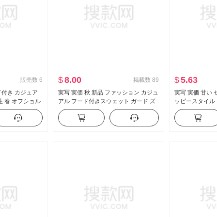
$
8.00
$
5.63
販売数
6
掲載数
89
 フード付き カジュア
実写 実価 秋 新品 ファッション カジュ
実写 実価 甘い
性 春 オフショル
アル フード付きスウェット ガード ズ
ッピースタイル 
ム スリーピース
ボン スリム効果 セットアップ スポー
制服 フェイクレ
ツスーツ 女性 トレンド
ス ハーフ スカ
セット