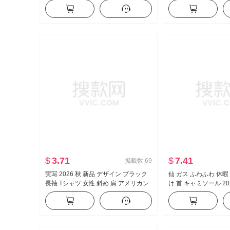
ター スリム効果 Vネック オープンカ
ク柄 防透け ウール A
ラー レース ニット カーディガン
スカート ベルト付き
$
3.71
$
7.41
掲載数
69
実写 2026 秋 新品 デザイン ブラック
仙 ガス ふわふわ 休暇
長袖 Tシャツ 女性 斜め 肩 アメリカン
け 首 キャミソール 20
スタイル セクシースタイル オフショ
ン ケーキ ポンポン 
ルダー オフショルダー トップス
プス