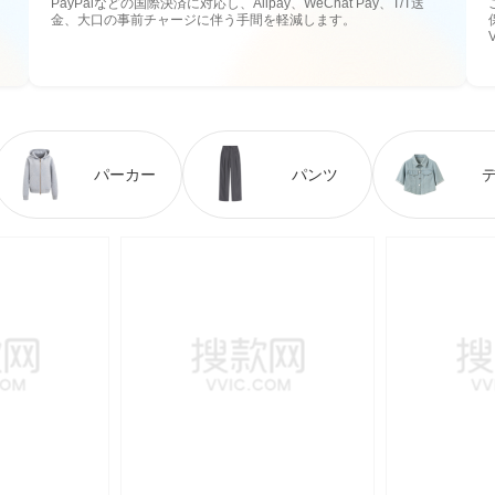
PayPalなどの国際決済に対応し、Alipay、WeChat Pay、T/T送
金、大口の事前チャージに伴う手間を軽減します。
パーカー
パンツ