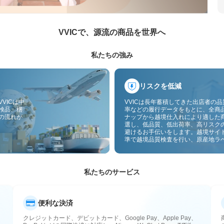
VVICで、源流の商品を世界へ
私たちの強み
リスクを低減
VICは中
VVICは長年蓄積してきた出店者の
検品、梱
率などの履行データをもとに、全商
の流れが
ナップから越境仕入れにより適した
選し、低品質、低出荷率、高リスク
避けるお手伝いをします。越境サイ
準で越境品質検査を行い、原産地ラ
付することで、品質、通関、アフタ
スのリスクをさらに抑えます。
私たちのサービス
便利な決済
クレジットカード、デビットカード、Google Pay、Apple Pay、