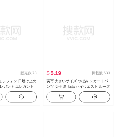
$
5.19
販売数
73
掲載数
633
無地 シフォン 日焼け止め
実写 大きいサイズ つぼみ スカートパ
レガント エレガント
ンツ 女性 夏 新品 ハイウエスト ルーズ
ープリント ワンピー
フィット スリム効果 垂 感 バルーンパ
スセット
ンツ カジュアル ワイドパンツ