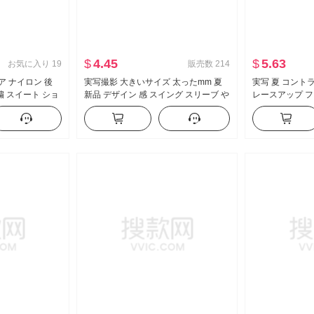
$
4.45
$
5.63
お気に入り
19
販売数
214
ニア ナイロン 後
実写撮影 大きいサイズ 太ったmm 夏
実写 夏 コント
繍 スイート ショ
新品 デザイン 感 スイング スリーブ や
レースアップ フ
ツ スリムフィット
せている t カジュアル スリム効果 スリ
袖 Tシャツ 女性
ムフィット 底打ち トップス
イル マイナー 