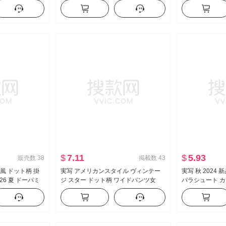
字 スカート ミニ
袖 レース ニット ブラウス キャミソー
ト セクシー タイ
ル
制服 キャリア 
$
7.11
$
5.93
販売数
38
掲載数
43
 風 ドット柄 掛
実写 アメリカンスタイル ヴィンテー
実写 秋 2024
26 夏 ドーパミ
ジ スター ドット柄 ワイドパンツ女
パラシュート カ
ベビーシャツ トッ
2026 秋 新品 ファッション ルーズフィ
ツ ハイウエスト
ット スリム効果 カジュアルパンツ
小柄 スポーツ