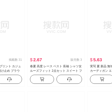
$
2.67
$
5.63
掲載数
31
販売数
3
 プリント カジュ
春夏 高度 レース ベスト 長袖 シャツ女
実写 夏 新品 
焼け止め ブラウ
ルーズフィット 2点セット スイート フ
カーディガン エ
ィット ルーズ 風
レッシュ
シフォン フラワ
ック トップス
ス女 ツーピー