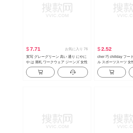
$
7.71
$
2.52
お気に入り
76
実写 グレーグリーン 高い 通り にやに
cher 巧 chillday
や は 潮札 ワークウェア ジーンズ 女性
ル スポーツスーツ 女
アメリカンスタイル ヴィンテージ ル
ダー コート ベルボト
ーズフィット フロアレングス カジュ
アル ズボン