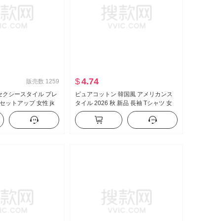
$
4.74
販売数
1259
 セクシースタイル プレ
ピュアコットン 韓国風 アメリカンス
セットアップ 女性 jk
タイル 2026 秋 新品 長袖 Tシャツ 女
イヤード 純 欲 トップ
性 ルーズフィット ミドル丈 ピンク ア
ートパンツ ツーピース
ルファベット セクシースタイル トッ
プス