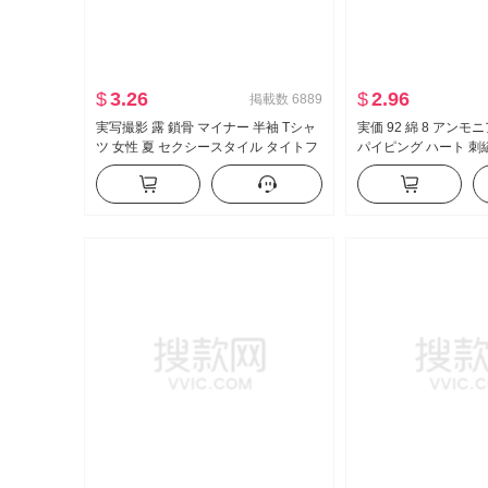
$
3.26
$
2.96
掲載数
6889
実写撮影 露 鎖骨 マイナー 半袖 Tシャ
実価 92 綿 8 アンモ
ツ 女性 夏 セクシースタイル タイトフ
パイピング ハート 刺
ィット 新品 ボタン デザイン 感 ショー
ート丈 ポロ襟 Tシャ
ト丈 トップス
小柄 トレンド