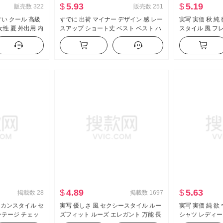
$
5.93
$
5.19
販売数
322
販売数
251
い クール 高級
すでに 出荷 マイナー デザイン 感 レー
実写 実価 秋 純
性 夏 外出用 内
スアップ ショート丈 ベスト ベスト ハ
スタイル 風 フ
ツ セクシースタ
イウエスト 垂 感 ワイド 脚 カジュアル
長袖 Tシャツ 
プ トップス
パンツ セットアップ
ェイプ トップス
$
4.89
$
5.63
掲載数
28
掲載数
1697
メリカンスタイル セ
実写 優しさ 風 セクシースタイル ルー
実写 実価 純 
ンテージ チェッ
ズフィット ルーズ エレガント 万能 長
シャツ レディー