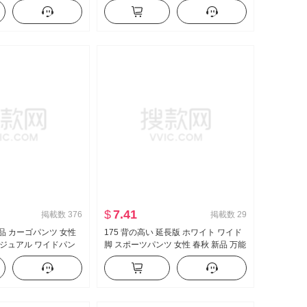
トフィット シャツ ol
側 系 バックル 半袖 ニット Tシャツ ト
作業服
ップス
$
7.41
掲載数
376
掲載数
29
 新品 カーゴパンツ 女性
175 背の高い 延長版 ホワイト ワイド
ジュアル ワイドパン
脚 スポーツパンツ 女性 春秋 新品 万能
 アメリカンスタイル
ストライプ カジュアル フロアレング
パンツ
ス ズボン