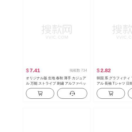
$
7.41
$
2.82
掲載数
734
オリジナル版 生地 春秋 薄手 カジュア
韓国 系 グラフィティ
ル 万能 ストライプ 刺繍 アルファベッ
アル 長袖 Tシャツ 日
ト スウェットシャツ コート
ス 女性 春夏 ルーズフ
が冷たい 感 クルーネ