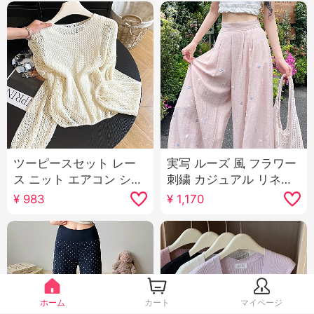
ツーピースセット レー
実写 ルーズ 風 フラワー
ス ニット エアコン シャ
刺繍 カジュアル リネン
ツ 女性 新品 韓国 系 着
ワイドパンツ女 2025 夏
¥
983
¥
1,170
る かける 秋 薄手 カジュ
新品 ルーズフィット ス
アル 長袖 ルーズフィッ
リム効果 ストレートパ
ト トップス
ンツ
ホーム
カート
マイページ