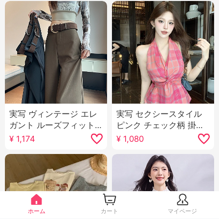
実写 ヴィンテージ エレ
実写 セクシースタイル
ガント ルーズフィット
ピンク チェック柄 掛け
カジュアル スラックス
首 ベスト マイナー デザ
¥
1,174
¥
1,080
女性 2025 春 新品 ハイ
イン 感 不規則 ツイスト
ウエスト スリム効果 垂
レースアップ トップス
感 フロアレングス ズボ
ン 長ズボン
ホーム
カート
マイページ