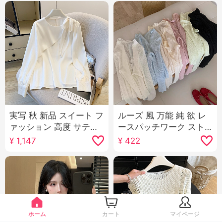
実写 秋 新品 スイート フ
ルーズ 風 万能 純 欲 レ
ァッション 高度 サテン
ースパッチワーク スト
リボン リボン シフォン
ラップ ニット カーディ
¥
1,147
¥
422
フレンチ シャツ レディ
ガン 女性用 春 シンプル
ーストップス
スリム効果 長袖 日焼け
止めシャツ
ホーム
カート
マイページ