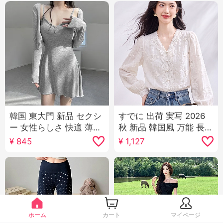
韓国 東大門 新品 セクシ
すでに 出荷 実写 2026
ー 女性らしさ 快適 薄手
秋 新品 韓国風 万能 長袖
日焼け止め オープン シ
カジュアル シャツ レデ
¥
845
¥
1,127
ャツ キャミソール スカ
ィーストップス
ートスーツ 女性
ホーム
カート
マイページ