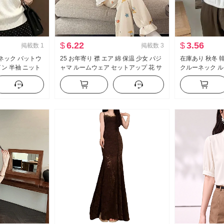
$
6.22
$
3.56
掲載数
1
掲載数
3
Vネック バットウ
25 お年寄り 襟 エア 綿 保温 少女 パジ
在庫あり 秋冬 
ン 半袖 ニット
ャマ ルームウェア セットアップ 花 サ
クルーネック ル
ーズフィット スリ
イドバンド 胸 パッド
ョート丈 ニット
薄い トップス
袖 セーター