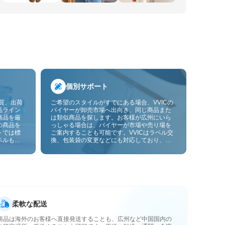
個別サポート
品質、出荷
ご希望のスタイルがすでにある場合、VVICの
品ライン
バイヤーが卸売市場へ出向き、同じ商品また
商品を厳
は類似商品を探します。お客様が広州にいら
の商品を
っしゃる場合は、バイヤーが市場や売り場を
トでは標
ご案内することも可能です。VVICはラベル交
ベルも貼
換、包装袋の変更などにも対応しており、今
ーサービ
後は画像やサンプルによるOEMカスタマイズ
にも対応予定です。仕入れをお客様のビジネ
スにより合ったサプライチェーン能力へと高
めます。
柔軟な配送
商品は海外のお客様へ直接発送することも、広州など中国国内の