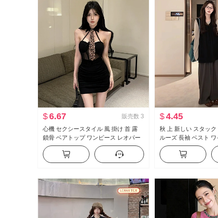
$
6.67
$
4.45
販売数
3
心機 セクシースタイル 風 掛け 首 露
秋 上 新しい スタック
鎖骨 ベアトップ ワンピース レオパー
ルーズ 長袖 ベスト 
ド柄 ネクタイ ウエストシェイプ スリ
ーピース セットアッ
ム効果 つづり合わせ メッシュ リトル
ブラックドレス トレンド