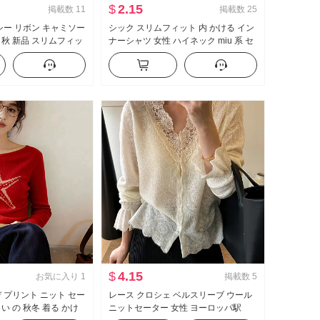
$
2.15
掲載数
11
掲載数
25
クシー リボン キャミソー
シック スリムフィット 内 かける イン
 秋 新品 スリムフィッ
ナーシャツ 女性 ハイネック miu 系 セ
Aラインスカート ロン
ーター 秋冬 高度 感 長袖 ニットセータ
ー トップス
$
4.15
お気に入り
1
掲載数
5
デ プリント ニット セー
レース クロシェ ベルスリーブ ウール
い の 秋冬 着る かけ
ニットセーター 女性 ヨーロッパ駅