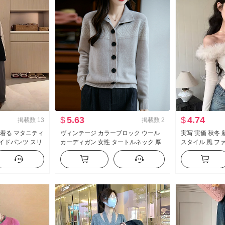
$
5.63
$
4.74
掲載数
13
掲載数
2
 着る マタニティ
ヴィンテージ カラーブロック ウール
実写 実価 秋冬
ワイドパンツ スリ
カーディガン 女性 タートルネック 厚
スタイル 風 フ
プ
手 ニットセーター カシミヤセーター
トップス 女性 
コート
ダー 内 かける