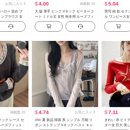
$
4.00
$
5.04
お気に入り
4
掲載数
20
 ハロー 染め フ
大 版 厚手 ピンク Vネック セーターコ
実写 純 欲 セ
ォンブラウス 女
ート ミドル丈 女性 秋冬用 ルーズフィ
ル ワンピース女
 スリム効果 打つ
ット 風 カシミア ニット カーディガン
ト スリム効果 
外 かける
グ スカート
$
4.74
$
7.11
掲載数
35
お気に入り
3
ネック レース セ
chic 夏 新品 韓国 系 シンプル 万能 リ
きれい 赤 ヒト
品 ルーズフィット
ボン ストラップ Vネック ベスト キャ
ター女 巨大 美し