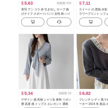
$
5.63
$
7.11
掲載数
959
実写 アン コラ 赤 引き出し ロープ 曲
スイート の 悪狼 水彩
げナイフ スポーツパンツ 女性 秋 ハイ
ラワープリント シフ
ウエスト カジュアル ルーズフィット
性の方 襟 デザイン 感
スリム効果 ワイドパンツ ガード ズボ
一括 シャツ トップス
ン
$
5.34
$
6.82
掲載数
26
デザイン 感 長袖 シャツ女 春秋 リボン
フレンチ レディ 風 V
襟 高度 感 トップス エレガント 通勤
ーター 2024 冬 新