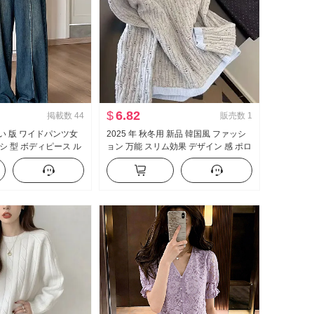
$
6.82
掲載数
44
販売数
1
 狭い 版 ワイドパンツ女
2025 年 秋冬用 新品 韓国風 ファッシ
シ 型 ボディピース ル
ョン 万能 スリム効果 デザイン 感 ポロ
イウエスト スリム効
襟 カラーブロック セーター 長袖 コン
ス ズボン
トラストカラー