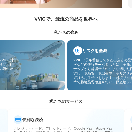
VVICで、源流の商品を世界へ
私たちの強み
リスクを低減
VICは中
VVICは長年蓄積してきた出店者の
検品、梱
率などの履行データをもとに、全商
の流れが
ナップから越境仕入れにより適した
選し、低品質、低出荷率、高リスク
避けるお手伝いをします。越境サイ
準で越境品質検査を行い、原産地ラ
付することで、品質、通関、アフタ
スのリスクをさらに抑えます。
私たちのサービス
便利な決済
クレジットカード、デビットカード、Google Pay、Apple Pay、