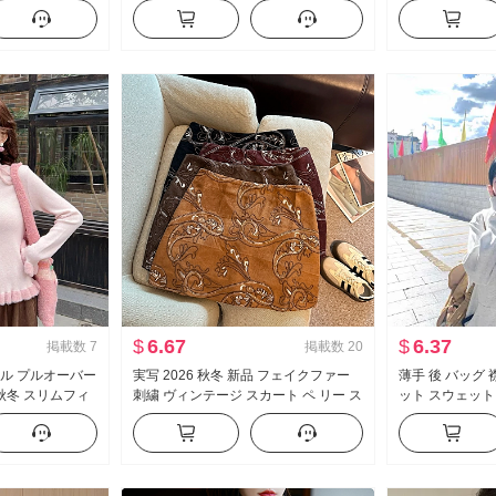
トセーター トッ
ミソール カーディガン
る クリスマス 
ップス
$
6.67
$
6.37
掲載数
7
掲載数
20
リル プルオーバー
実写 2026 秋冬 新品 フェイクファー
薄手 後 バッグ 
秋冬 スリムフィ
刺繍 ヴィンテージ スカート ペ リー ス
ット スウェット
ャツ
刺繍 ミニスカート 女性 ベルト セキュ
リティ ズボン