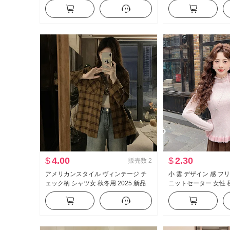
ホワイト シャツ
スリム効果 万能 ニッ
プス 女性
$
4.00
$
2.30
販売数
2
アメリカンスタイル ヴィンテージ チ
小 雲 デザイン 感 フ
ェック柄 シャツ女 秋冬用 2025 新品
ニットセーター 女性 
外出用 ルーズフィット ルーズ 内 かけ
ット 万能 インナーシ
る シャツ コート