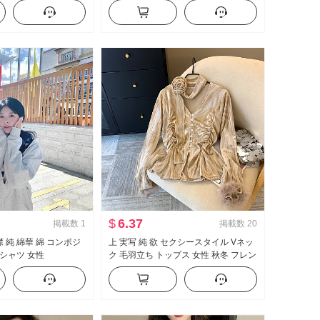
新年 インナーシャツ ト
2024 秋服 新品 ヨーロッパ商品 婦人服
インナーシャツ トレンド
$
6.37
掲載数
1
掲載数
20
襟 純 綿華 綿 コンポジ
上 実写 純 欲 セクシースタイル Vネッ
シャツ 女性
ク 毛羽立ち トップス 女性 秋冬 フレン
チ かおりちゃん 掛け 首 シャツ ベロア
インナーシャツ