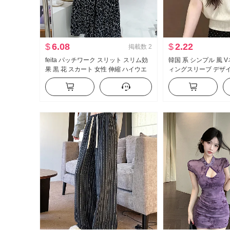
$
6.08
$
2.22
掲載数
2
feita パッチワーク スリット スリム効
韓国 系 シンプル 風 
果 黒 花 スカート 女性 伸縮 ハイウエ
ィングスリーブ デザイ
スト 万能 裏起毛 ミディスカート 秋冬
セーター 女性 夏 ル
ム効果 万能 Tシャツ 