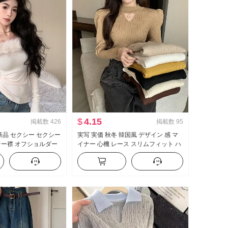
$
4.15
掲載数
426
掲載数
95
 新品 セクシー セクシー
実写 実価 秋冬 韓国風 デザイン 感 マ
ァー襟 オフショルダー
イナー 心機 レース スリムフィット ハ
スリム効果 オフショル
イネック 長袖 底打ち ニットセーター
 インナーシャツ