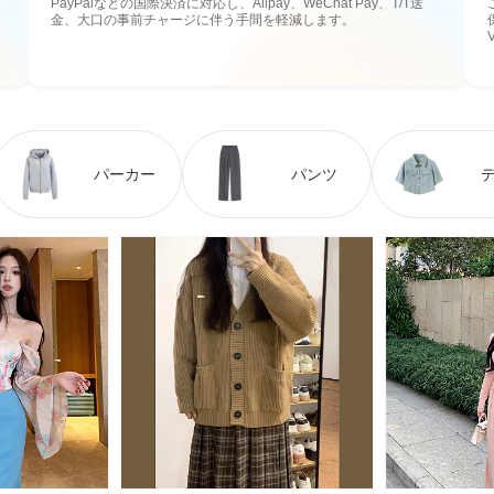
PayPalなどの国際決済に対応し、Alipay、WeChat Pay、T/T送
金、大口の事前チャージに伴う手間を軽減します。
パーカー
パンツ