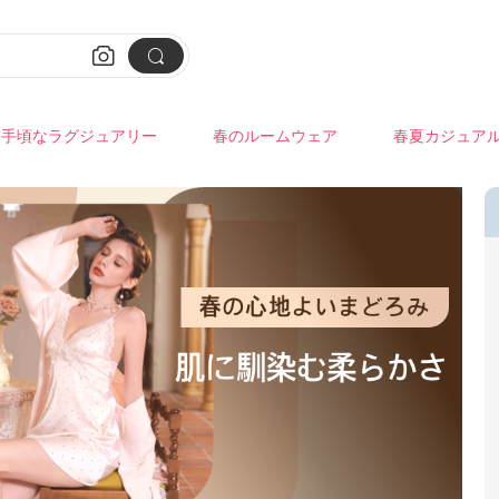


手頃なラグジュアリー
春のルームウェア
春夏カジュア