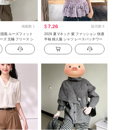
$
7.26
掲載数
1
販売数
6
韓国風 ルーズフィット
2026 夏 Vネック 紫 ファッション 快適
ーズ 北極 フリース シ
半袖 婦人服 シャツ レースパッチワー
セーター 内 かける 長
ク フリル デザイン トップス