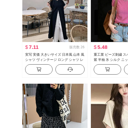
$
7.11
$
5.48
販売数
26
実写 実価 大きいサイズ 日本風 山本 風
重工業 ビーズ刺繍 ス
シャツ ヴィンテージ ロング シャツ レ
紫 半袖 氷 シルク ニ
ース ハーフ スカートパンツ ワイドパ
夏 新品 スリム効果 万
ンツ セットアップ
ップス