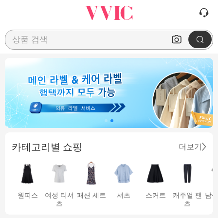
상품 검색
카테고리별 쇼핑
더보기
원피스
여성 티셔
패션 세트
셔츠
스커트
캐주얼 팬
남성
츠
츠