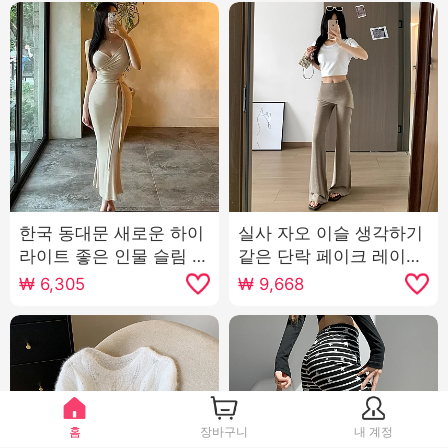
한국 동대문 새로운 하이
실사 자오 이슬 생각하기
라이트 좋은 인물 슬림 피
같은 단락 페이크 레이어
트 슬림 기질 섹시한 V 칼
드 방귀 커튼 마이크로 매
₩
6,305
₩
9,668
라 레이스 긴 섹션 치마
운맛 바지 여성 여름 하이
여자
웨이스트 슬림해 보이는
캐주얼 운동 플레어 바지
홈
장바구니
내 계정