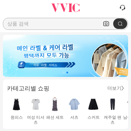
상품 검색
카테고리별 쇼핑
더보기
원피스
여성 티셔
패션 세트
셔츠
스커트
캐주얼 팬
남성
츠
츠