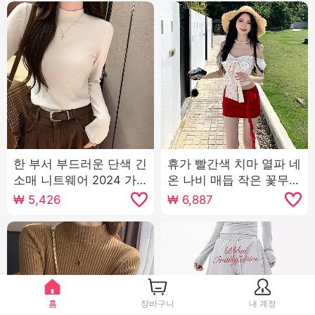
한 부서 부드러운 단색 긴
휴가 빨간색 치마 열파 네
소매 니트웨어 2024 가
온 나비 매듭 작은 꽃무늬
을과 겨울 새로운 부드러
연령 감소 세트 오프숄더
₩
5,426
₩
6,887
운 찹쌀 인사이드 가져 가
여성 여름 미니 스커트 투
라. 따뜻하게 지내라. 만
피스 세트
나는 맨위 여자
홈
장바구니
내 계정