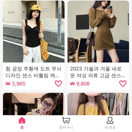
힘 공장 주황색 도트 무늬
2023 가을과 겨울 새로
디자인 센스 비틀림 캐미
운 여성 의류 고급 센스
솔 새로운 디스플레이 품
착용 가져 가라. 작은 남
₩
3,965
₩
9,808
격 몸매 가꾸기 디스플레
자 슈퍼 잘 생긴 그는 벤
이 몸 맨위
바람 허리 커피 색상 니트
웨어 여자
홈
장바구니
내 계정