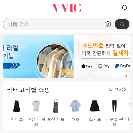
상품 검색
카테고리별 쇼핑
더보기
원피스
여성 티셔
패션 세트
셔츠
스커트
캐주얼 팬
남성
츠
츠