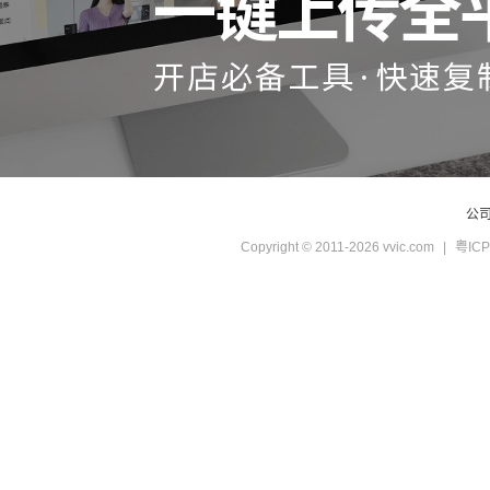
公
Copyright © 2011-2026 vvic.com
|
粤ICP