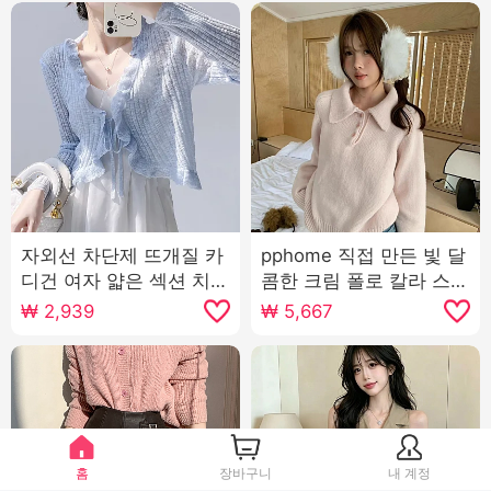
자외선 차단제 뜨개질 카
pphome 직접 만든 빛 달
디건 여자 얇은 섹션 치마
콤한 크림 폴로 칼라 스웨
외부 가져 가라. 에어컨
터 부서 버클 긴팔 니트
₩
2,939
₩
5,667
블라우스 여름 목도리 얼
스웨터 여성 루즈핏 다용
음 실크 작은 어깨 요정
도 맨위
가스 외투
홈
장바구니
내 계정