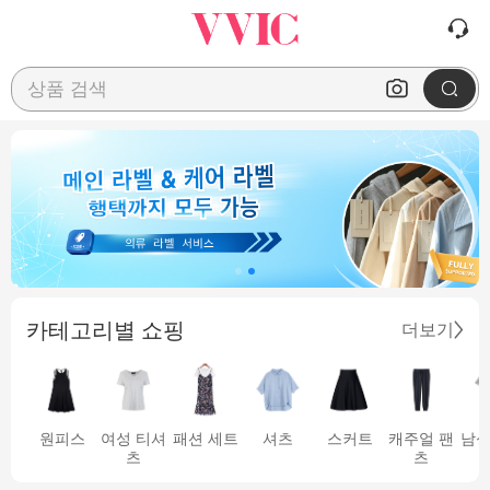
상품 검색
카테고리별 쇼핑
더보기
원피스
여성 티셔
패션 세트
셔츠
스커트
캐주얼 팬
남성
츠
츠