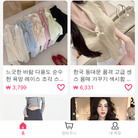
느긋한 바람 다용도 순수
한국 동대문 품격 고급 센
한 욕망 레이스 조각 스트
스 몸매 가꾸기 섹시함 순
랩 니트 오픈 가디건 여성
수한 욕망 바람 여성 리본
₩
3,799
₩
6,331
봄 미니멀리즘 슬림해 보
반팔 니트 티셔츠 맨위
이는 긴팔 태양 보호 셔츠
홈
장바구니
내 계정