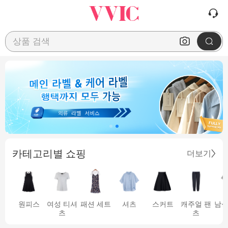
상품 검색
카테고리별 쇼핑
더보기
원피스
여성 티셔
패션 세트
셔츠
스커트
캐주얼 팬
남성
츠
츠