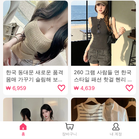
한국 동대문 새로운 품격
260 그램 사람들 면 한국
몸매 가꾸기 슬림해 보이
스타일 패션 핫걸 헨리 칼
는 순수한 욕망 섹시함 여
라 민소매 조끼 여성 여름
₩
6,959
₩
4,639
성 광장 칼라 트임 니트
디자인 센스 몸매 가꾸기
티셔츠 맨위
슬림해 보이는 맨위
홈
장바구니
내 계정