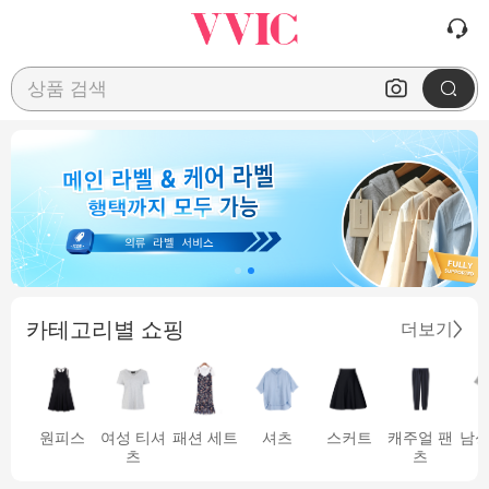
상품 검색
카테고리별 쇼핑
더보기
원피스
여성 티셔
패션 세트
셔츠
스커트
캐주얼 팬
남성
츠
츠