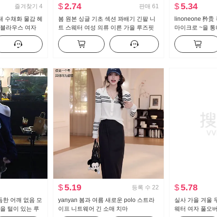
$
2.74
$
5.34
즐겨찾기
4
판매
61
대 수채화 물감 헤
봄 원본 싱글 기초 섹션 꽈배기 긴팔 니
linoneone 矜
 블라우스 여자
트 스웨터 여성 의류 이른 가을 루즈핏
마이크로 ~을 통
해 보이는 명중
슬림해 보이는 스웨터 오픈 가디건 다용
람 싸움 속눈썹 
맨위
도 맨위
이는 맨위
$
5.19
$
5.78
등록 수
22
한 어깨 없음 모
yanyan 봄과 여름 새로운 polo 스트라
실사 가을 겨울 
을 털이 있는 루
이프 니트웨어 긴 소매 치마
웨터 여자 풀오