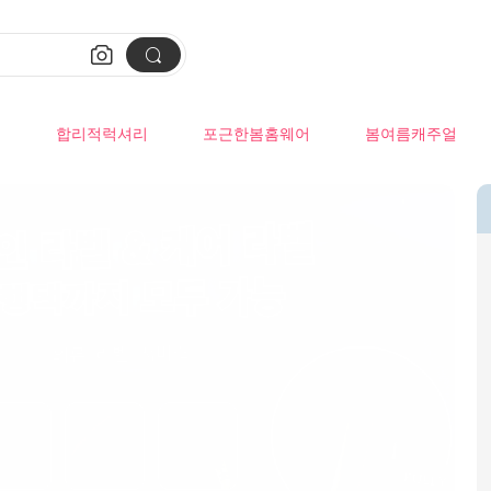


류
합리적럭셔리
포근한봄홈웨어
봄여름캐주얼