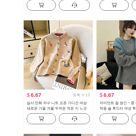
무늬 오픈 가디건 투피스 세트
즈핏 얇은 스타일 핫걸
긴팔 맨위
$
6.67
$
6.67
등록 수
13
실사 만화 자수 니트 오픈 가디건 여성
자이언트 잘 생긴 ~ 중
새로운 가을 겨울 두꺼운 작은 키 느긋
착용 숄 후드티 여성 투
한 만나는 스웨터 코트 ins
새로운 가을 겨울 두꺼
바람