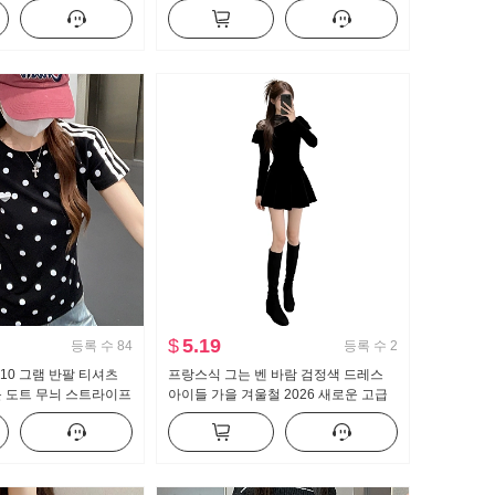
색상 니트 스웨터 외출용
매 허리 수축 망사 타이트 스커트 예복
치마
$
5.19
등록 수
84
등록 수
2
210 그램 반팔 티셔츠
프랑스식 그는 벤 바람 검정색 드레스
운 도트 무늬 스트라이프
아이들 가을 겨울철 2026 새로운 고급
맨위
센스 미니 스커트 세트 신년 로브