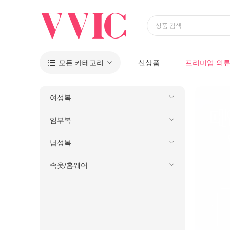
상품 검색
모든 카테고리
신상품
프리미엄 의

여성복
임부복
남성복
속옷/홈웨어