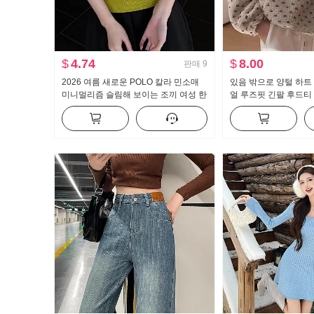
$
4.74
$
8.00
판매
9
2026 여름 새로운 POLO 칼라 민소매
있음 밖으로 양털 하트
미니멀리즘 슬림해 보이는 조끼 여성 한
얼 루즈핏 긴팔 후드티
부서 몸매 가꾸기 슬림해 보이는 캐주얼
맨위