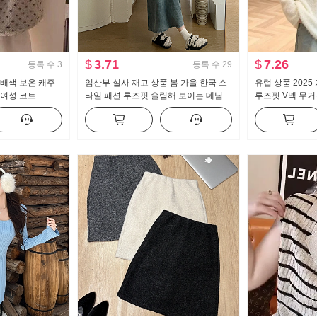
$
3.71
$
7.26
등록 수
3
등록 수
29
 배색 보온 캐주
임산부 실사 재고 상품 봄 가을 한국 스
유럽 상품 2025
 여성 코트
타일 패션 루즈핏 슬림해 보이는 데님
루즈핏 V넥 무거
슬립 드레스 2개 세트
맨위 느긋한 바람