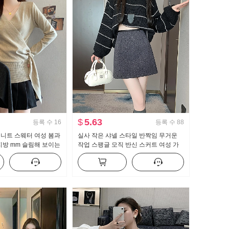
$
5.63
등록 수
16
등록 수
88
 니트 스웨터 여성 봄과
실사 작은 샤넬 스타일 반짝임 무거운
지방 mm 슬림해 보이는
작업 스팽글 모직 반신 스커트 여성 가
축 레이스업 만나는 맨
을 겨울 하이웨이스트 슬림해 보이는 타
이트 스커트 한 마디 미니 스커트