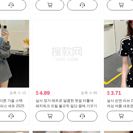
 오프숄더 풀오버
바람 패치워크 
맨위
$
4.89
$
3.71
등록 수
10
등록 수
96
 이른 가을 스택
실사 정가 레트로 달콤한 핫걸 터틀넥
실사 순면 리브 
피스 세트 2025
패치워크 프릴 불규칙 밑단 몸매 가꾸기
여성 여름 새로
운 루즈핏 느긋한
슬림해 보이는 인사이드 가져 가라. 기
자수 라운드 넥 
본 셔츠