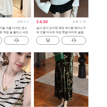
$
4.30
등록 수
4
등록 수
33
 가을 겨울 디자인 센스
실사 정가 순수한 욕망 섹시함 레이스 V
운 작업 술 플리스 셔츠
넥 긴팔 티셔츠 여성 핫걸 타이트 슬림
 캐주얼 니트 스웨터
해 보이는 나팔 소매 기본 셔츠 맨위