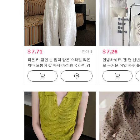
$
7.71
$
7.26
판매
1
작은 키 닫힌 눈 입력 얇은 스타일 작은
안녕하세요. 팬 팬 신년 
치마 모통이 칼 바지 여성 한국 라이 경
모 무거운 작업 자수 
기 서울 루즈핏 펌프 로프 캐주얼 바지
정적 인 어깨 니트 반팔