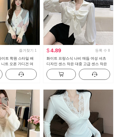
$
4.89
즐겨찾기
1
등록 수
8
화이트 학원 스타일 배
화이트 프랑스식 나비 매듭 여성 셔츠
넥 니트 오픈 가디건 여
디자인 센스 작은 대중 고급 센스 작은
루즈핏 다용도 맨위
키 쉬폰 셔츠 맨위 봄 가을