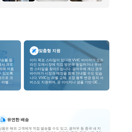
맞춤형 지원
발송률 등
이미 목표 스타일이 있다면 VVIC 바이어가 오프
에서 크로
라인 도매시장에 직접 방문해 동일하거나 유사
하여 저품
한 스타일을 찾아드립니다. 광저우에 계신 경우
수 있도록
바이어가 시장과 매장을 함께 안내할 수도 있습
적으로 크
니다. VVIC는 라벨 교체, 포장 봉투 변경 등의 서
 라벨을
비스도 지원하며, 곧 이미지나 샘플 기반 OEM
크를 한층
맞춤 제작도 지원할 예정입니다. 이를 통해 구매
를 비즈니스에 더 잘 맞는 공급망 역량으로 전환
할 수 있습니다.
유연한 배송
상품은 해외 고객에게 직접 발송할 수도 있고, 광저우 등 중국 내 지