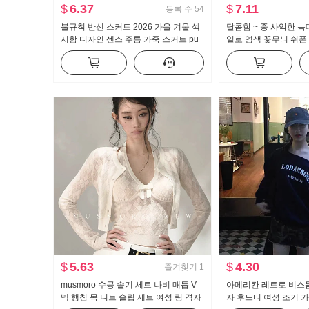
$
6.37
$
7.11
등록 수
54
불규칙 반신 스커트 2026 가을 겨울 섹
달콤함 ~ 중 사악한 늑
시함 디자인 센스 주름 가죽 스커트 pu
일로 염색 꽃무늬 쉬폰
타이트 스커트 하이웨이스트 플리츠 중
칼라 디자인 센스 슬림
간 길이 치마
가져 가라. 작은 셔츠 
$
5.63
$
4.30
즐겨찾기
1
musmoro 수공 솔기 세트 나비 매듭 V
아메리칸 레트로 비스듬
넥 행침 목 니트 슬립 세트 여성 링 격자
자 후드티 여성 조기 가