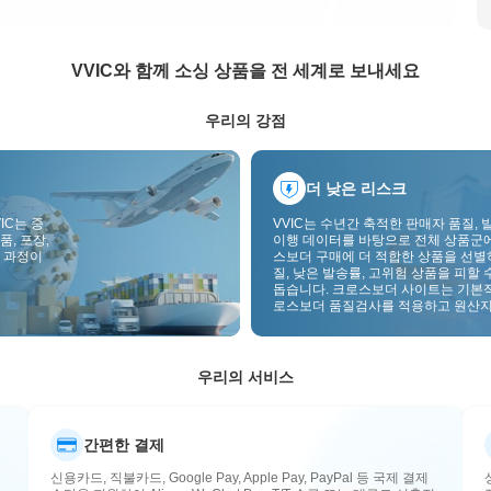
VVIC와 함께 소싱 상품을 전 세계로 보내세요
우리의 강점
더 낮은 리스크
IC는 중
VVIC는 수년간 축적한 판매자 품질, 
품, 포장,
이행 데이터를 바탕으로 전체 상품군
 과정이
스보더 구매에 더 적합한 상품을 선별
질, 낮은 발송률, 고위험 상품을 피할 
돕습니다. 크로스보더 사이트는 기본
로스보더 품질검사를 적용하고 원산지
부착하여 품질, 통관, 사후관리 리스
낮춥니다.
우리의 서비스
간편한 결제
신용카드, 직불카드, Google Pay, Apple Pay, PayPal 등 국제 결제