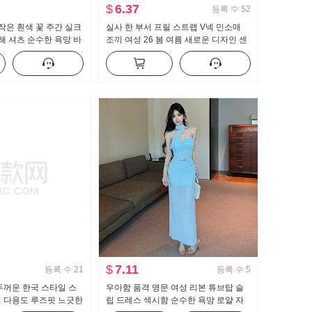
$
6.37
등록 수
52
贵 작은 흰색 꽃 주간 실크
실사 한 부서 프릴 스트랩 V넥 민소매
해 셔츠 순수한 욕망 바
조끼 여성 26 봄 여름 새로운 디자인 센
레이스 셔츠 슬림해 보
스 외국 가스 맨위 트렌디
$
7.11
등록 수
21
등록 수
5
두꺼운 한국 스타일 스
우아함 품격 명문 여성 리본 튜브탑 슬
버 다용도 루즈핏 느긋한
립 드레스 섹시함 순수한 욕망 로얄 자