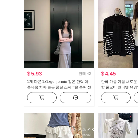
$
5.93
$
4.45
판매
42
1개 다곤 1z1zgunjennie 같은 단락 아
한국 가을 겨울 새로운
름다움 치마 높은 품질 조끼 ~을 통해 센
함 풀오버 인터넷 유명
스 망사 드레스 스택 착용 2 세트
느긋한 바람 숄 다용도
웨터