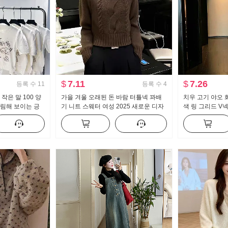
$
7.11
$
7.26
등록 수
11
등록 수
4
작은 말 100 양
가을 겨울 오래된 돈 바람 터틀넥 꽈배
치우 고기 야오 
슬림해 보이는 긍
기 니트 스웨터 여성 2025 새로운 디자
색 링 그리드 V
 맨위 여성
인 센스 커피 색상 풀오버 패션 품격 스
성 가을 새로운 
웨터