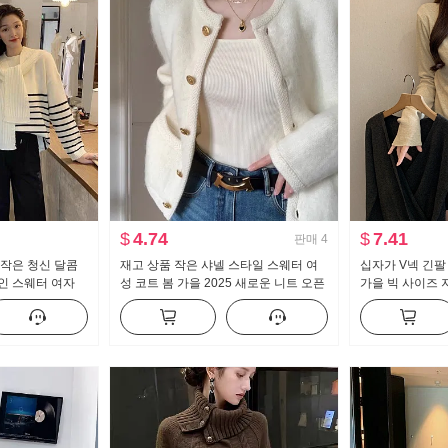
$
4.74
$
7.41
판매
4
 작은 청신 달콤
재고 상품 작은 샤넬 스타일 스웨터 여
십자가 V넥 긴팔
인 스웨터 여자
성 코트 봄 가을 2025 새로운 니트 오픈
가을 빅 사이즈 
 니트 스웨터 스
가디건 고급 센스 외부 가져 가라. 품격
표지 배 허리 수
맨위
위