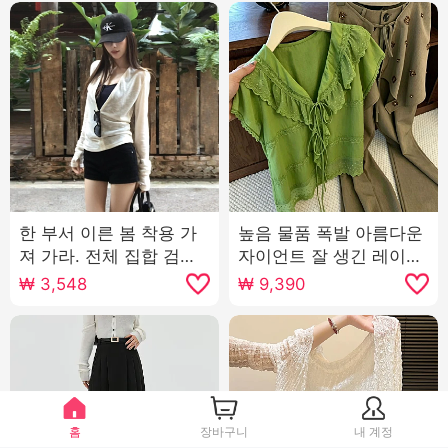
한 부서 이른 봄 착용 가
높음 물품 폭발 아름다운
져 가라. 전체 집합 검정
자이언트 잘 생긴 레이스
색 캐미솔 여름 자외선 차
프릴 칼라 패치워크 반팔
₩
3,548
₩
9,390
단 긴팔 블라우스 맨위 캐
여성 셔츠 여름 얇은
주얼 세트 여성
홈
장바구니
내 계정