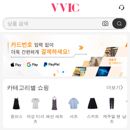
상품 검색
카테고리별 쇼핑
더보기
원피스
여성 티셔
패션 세트
셔츠
스커트
캐주얼 팬
남성
츠
츠