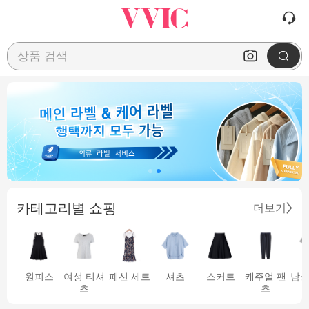
상품 검색
카테고리별 쇼핑
더보기
원피스
여성 티셔
패션 세트
셔츠
스커트
캐주얼 팬
남성
츠
츠