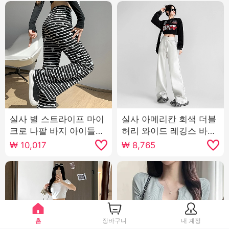
실사 별 스트라이프 마이
실사 아메리칸 회색 더블
크로 나팔 바지 아이들
허리 와이드 레깅스 바지
2026 가을 새로운 허리
2026 가을 루즈핏 캐주
₩
10,017
₩
8,765
밴드 펌프 로프 슬림해 보
얼 하이웨이스트 도루 센
이는 캐주얼 긴 바지
스 스트레이트 운동 바지
홈
장바구니
내 계정