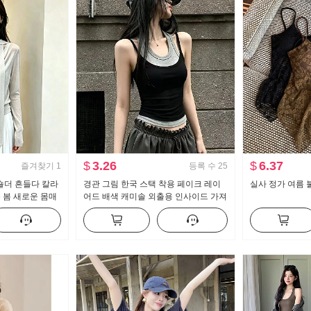
$
3.26
$
6.37
즐겨찾기
1
등록 수
25
숄더 흔들다 칼라
경관 그림 한국 스택 착용 페이크 레이
실사 정가 여름 
6 봄 새로운 몸매
어드 배색 캐미솔 외출용 인사이드 가져
기본 셔츠 맨위
가라. 만나는 행침 목 민소매 맨위