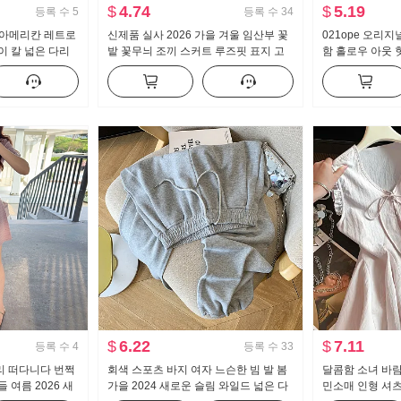
$
4.74
$
5.19
등록 수
5
등록 수
34
운 아메리칸 레트로
신제품 실사 2026 가을 겨울 임산부 꽃
021ope 오리
이 칼 넓은 다리
밭 꽃무늬 조끼 스커트 루즈핏 표지 고
함 홀로우 아웃 
 캐주얼 스트레이
기 니트 만나는 투피스 세트
세트산 주간 실크
$
6.22
$
7.11
등록 수
4
등록 수
33
리 떠다니다 번쩍
회색 스포츠 바지 여자 느슨한 빔 발 봄
달콤함 소녀 바람
 여름 2026 새
가을 2024 새로운 슬림 와일드 넓은 다
민소매 인형 셔츠