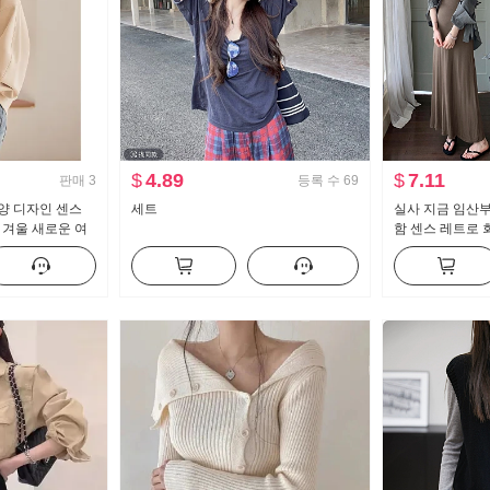
$
4.89
$
7.11
판매
3
등록 수
69
양 디자인 센스
세트
실사 지금 임산부
 겨울 새로운 여
함 센스 레트로 
스탠딩 칼라 프로
꾸기 슬림해 보이