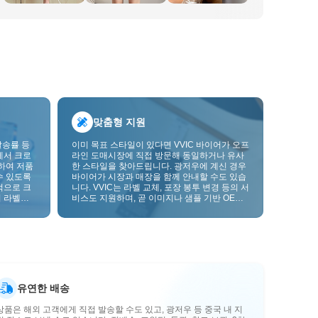
맞춤형 지원
발송률 등
이미 목표 스타일이 있다면 VVIC 바이어가 오프
에서 크로
라인 도매시장에 직접 방문해 동일하거나 유사
하여 저품
한 스타일을 찾아드립니다. 광저우에 계신 경우
수 있도록
바이어가 시장과 매장을 함께 안내할 수도 있습
적으로 크
니다. VVIC는 라벨 교체, 포장 봉투 변경 등의 서
 라벨을
비스도 지원하며, 곧 이미지나 샘플 기반 OEM
크를 한층
맞춤 제작도 지원할 예정입니다. 이를 통해 구매
를 비즈니스에 더 잘 맞는 공급망 역량으로 전환
할 수 있습니다.
유연한 배송
상품은 해외 고객에게 직접 발송할 수도 있고, 광저우 등 중국 내 지