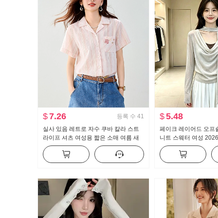
$
7.26
$
5.48
등록 수
41
실사 있음 레트로 자수 쿠바 칼라 스트
페이크 레이어드 오프
라이프 셔츠 여성용 짧은 소매 여름 새
니트 스웨터 여성 202
로운 신선함 문예 맨위
가꾸기 슬림해 보이는 