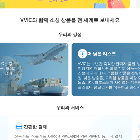
VVIC와 함께 소싱 상품을 전 세계로 보내세요
우리의 강점
더 낮은 리스크
IC는 중
VVIC는 수년간 축적한 판매자 품질, 
품, 포장,
이행 데이터를 바탕으로 전체 상품군
 과정이
스보더 구매에 더 적합한 상품을 선별
질, 낮은 발송률, 고위험 상품을 피할 
돕습니다. 크로스보더 사이트는 기본
로스보더 품질검사를 적용하고 원산지
부착하여 품질, 통관, 사후관리 리스
낮춥니다.
우리의 서비스
간편한 결제
신용카드, 직불카드, Google Pay, Apple Pay, PayPal 등 국제 결제