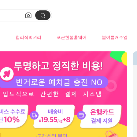


류
합리적럭셔리
포근한봄홈웨어
봄여름캐주얼