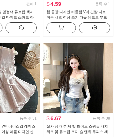
$
4.59
판매
1
등록 수
1
지널 검정색 튜브탑 섹시
힘 공장 디자인 비틀림 V넥 긴팔 니트
핫걸 타이트 스커트 아
작은 셔츠 여성 조기 가을 레트로 부드
 쇼트 스타일 드레스
러운 몸매 가꾸기 품격 맨위
$
6.67
등록 수
31
등록 수
38
 V넥 레이스업 레이스
실사 정가 루 체 빛 화이트 스팽글 패치
 여성 여름 디자인 센
워크 꽃 튜브탑 조끼 숄 맨위 투피스 세