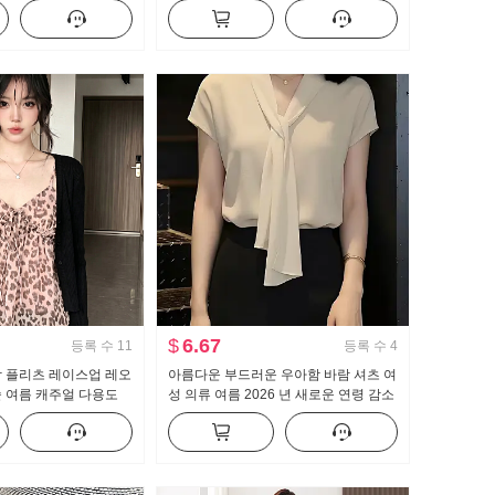
디 연꽃 잎 치마 조끼
트
$
6.67
등록 수
11
등록 수
4
람 플리츠 레이스업 레오
아름다운 부드러운 우아함 바람 셔츠 여
 여름 캐주얼 다용도
성 의류 여름 2026 년 새로운 연령 감소
림해 보이는 쇼트 스타일
반팔 셔츠 맨위 고유 한 작은 셔츠
피스 세트