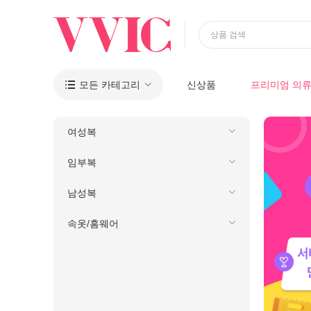
상품 검색
모든 카테고리
신상품
프리미엄 의

여성복
임부복
남성복
속옷/홈웨어