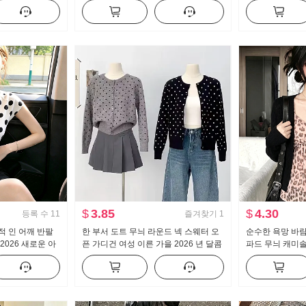
라색 니트 고급
리 스트레이트 여가 웨이 바지
스 루즈핏 한 마
$
3.85
$
4.30
등록 수
11
즐겨찾기
1
적 인 어깨 반팔
한 부서 도트 무늬 라운드 넥 스웨터 오
순수한 욕망 바
2026 새로운 아
픈 가디건 여성 이른 가을 2026 년 달콤
파드 무늬 캐미솔
림해 보이는 도트
함 학원 스타일 고급 센스 다용도 쇼트
몸매 가꾸기 슬
스타일 재킷
오픈 가디건 투