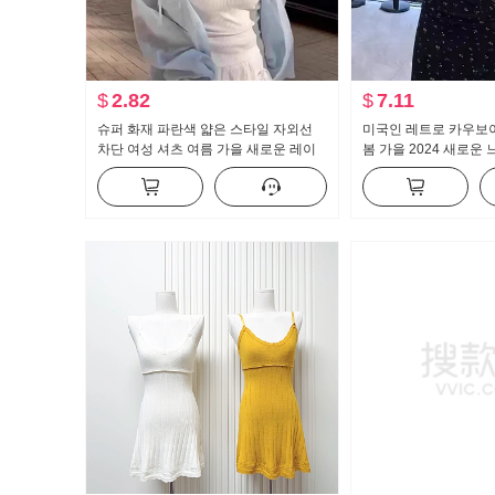
$
2.82
$
7.11
슈퍼 화재 파란색 얇은 스타일 자외선
미국인 레트로 카우보이
차단 여성 셔츠 여름 가을 새로운 레이
봄 가을 2024 새로운
스 조각 작은 대중 디자인 센스 품격 아
여가 와일드 자켓 맨위
름다운 맨위