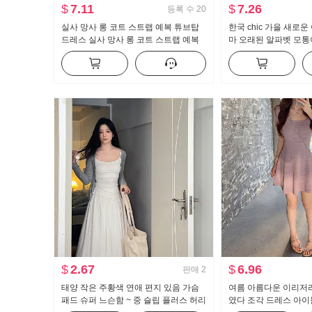
$
7.11
$
7.26
등록 수
20
실사 망사 롱 코트 스트랩 예복 튜브탑
한국 chic 가을 새로
드레스 실사 망사 롱 코트 스트랩 예복
마 오래된 알파벳 모통
튜브탑 드레스
웨이 바지 여성 루즈핏
트 팬츠
$
2.67
$
6.96
판매
2
태양 작은 주황색 연애 편지 있음 가슴
여름 아름다운 이리저
패드 슈퍼 느슨함 ~ 중 슬립 플러스 허리
였다 조각 드레스 아이들