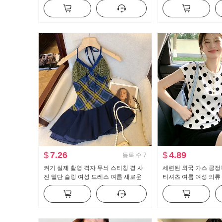
밴드 반 스커트 세트
로운 품격 프랑스식 보
센스
$
7.26
$
4.89
등록 수
7
켜기 실제 촬영 격자 무늬 스티칭 경 사
세련된 외국 가스 긍정
진 밑단 슬링 여성 드레스 여름 새로운
티셔츠 여름 여성 의류 
섹시한 다시 열기 행침 목 맨위
름다운 몸매 가꾸기 슬
무늬 쇼트 스타일 맨위