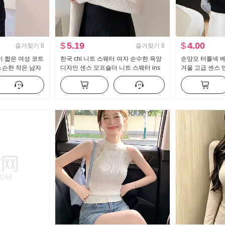
$
5.19
$
4.00
즐겨찾기
8
즐겨찾기
8
 짧은 여성 코트
한국 chi 니트 스웨터 여자 순수한 욕망
순양모 터틀넥 베
 느슨한 작은 남자
디자인 센스 오프숄더 니트 스웨터 ins
겨울 고급 센스 맨
트렌디 맨위 바로 코어 실
스웨터 스웨터 