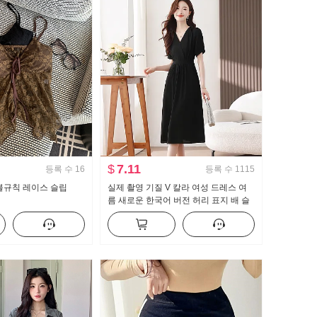
$
7.11
등록 수
16
등록 수
1115
불규칙 레이스 슬립
실제 촬영 기질 V 칼라 여성 드레스 여
름 새로운 한국어 버전 허리 표지 배 슬
림 그는 벤 바람 블랙 롱 스커트