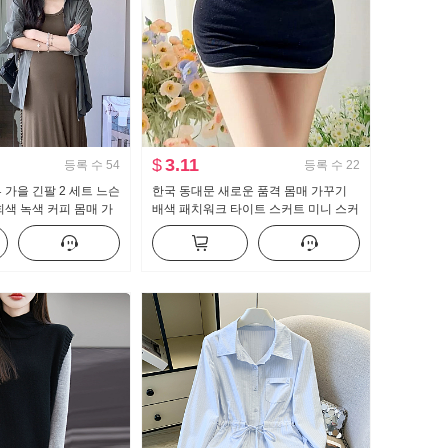
$
3.11
등록 수
54
등록 수
22
 가을 긴팔 2 세트 느슨
한국 동대문 새로운 품격 몸매 가꾸기
회색 녹색 커피 몸매 가
배색 패치워크 타이트 스커트 미니 스커
는 셔츠 세트
트 노출 방지 디스플레이 몸 다용도 바
지 여성