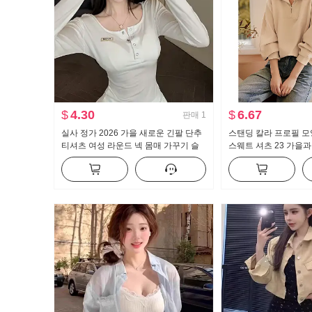
$
4.30
$
6.67
판매
1
실사 정가 2026 가을 새로운 긴팔 단추
스탠딩 칼라 프로필 모
티셔츠 여성 라운드 넥 몸매 가꾸기 슬
스웨트 셔츠 23 가을과
림해 보이는 맨위
자 디자인 센스 지퍼 
필 모양 스웨트 셔츠