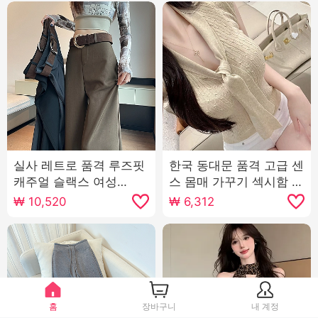
실사 레트로 품격 루즈핏
한국 동대문 품격 고급 센
캐주얼 슬랙스 여성
스 몸매 가꾸기 섹시함 순
2025 봄 새로운 하이웨
수한 욕망 바람 여성 리본
₩
10,520
₩
6,312
이스트 슬림해 보이는 도
반팔 니트 티셔츠 맨위
루 센스 바닥 청소 바지
긴 바지
홈
장바구니
내 계정