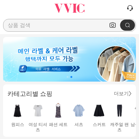
상품 검색
카테고리별 쇼핑
더보기
원피스
여성 티셔
패션 세트
셔츠
스커트
캐주얼 팬
남성
츠
츠