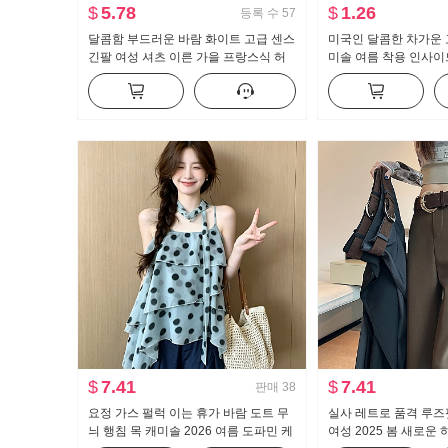
$
5.78
$
1.26
등록 수
57
달콤함 부드러운 바람 화이트 고급 센스
미국인 달콤한 차가운 
긴팔 여성 셔츠 이른 가을 프랑스식 허
미솔 여름 착용 인사이드
리 수축 슬림해 보이는 맨위
지를 입는 셔츠 뜨거운
브 톱 맨위
$
7.41
$
7.41
판매
38
요정 가스 펄럭 이는 휴가 바람 도트 무
실사 레트로 품격 루즈
늬 행침 목 캐미솔 2026 여름 도파민 케
여성 2025 봄 새로운