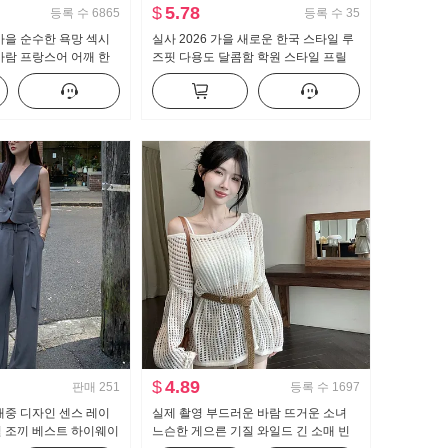
$
5.78
등록 수
6865
등록 수
35
가을 순수한 욕망 섹시
실사 2026 가을 새로운 한국 스타일 루
바람 프랑스어 어깨 한
즈핏 다용도 달콤함 학원 스타일 프릴
츠 여자 프릴 허리 맨위
긴팔 셔츠 여성 셔츠
$
4.89
판매
251
등록 수
1697
대중 디자인 센스 레이
실제 촬영 부드러운 바람 뜨거운 소녀
일 조끼 베스트 하이웨이
느슨한 게으른 기질 와일드 긴 소매 빈