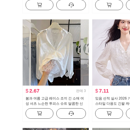
이크 퍼프 인형 셔츠 맨위
림해 보이는 도루 센스
긴 바지
$
2.67
$
7.11
판매
3
봄과 여름 고급 레이스 조끼 긴 소매 여
있음 선적 실사 2026
성 셔츠 느슨한 투피스 슈트 달콤한 신
스타일 다용도 긴팔 캐
선한
셔츠