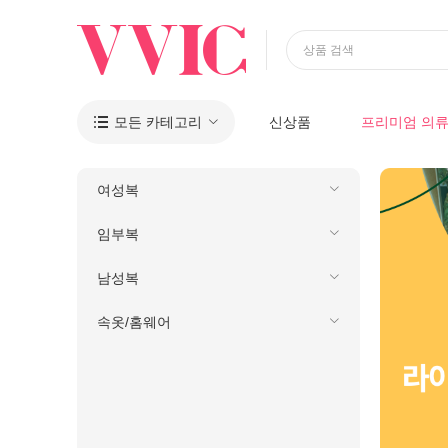
상품 검색
모든 카테고리
신상품
프리미엄 의

여성복
임부복
남성복
속옷/홈웨어