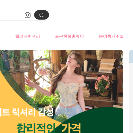


류
합리적럭셔리
포근한봄홈웨어
봄여름캐주얼