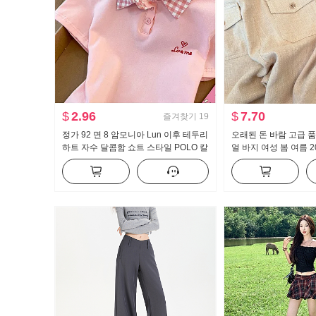
$
2.96
$
7.70
즐겨찾기
19
정가 92 면 8 암모니아 Lun 이후 테두리
오래된 돈 바람 고급 품
하트 자수 달콤함 쇼트 스타일 POLO 칼
얼 바지 여성 봄 여름 2
라 티셔츠 몸매 가꾸기 작은 키 트렌디
핏 슬림해 보이는 얇고
트 팬츠