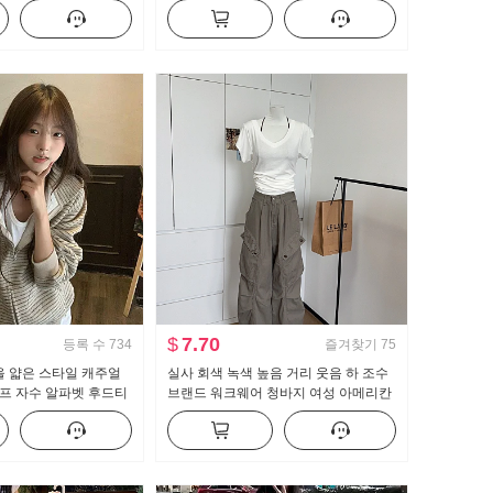
넓은 다리 캐주얼 바지
뜨개질 블라우스 캐미솔
$
7.70
등록 수
734
즐겨찾기
75
을 얇은 스타일 캐주얼
실사 회색 녹색 높음 거리 웃음 하 조수
프 자수 알파벳 후드티
브랜드 워크웨어 청바지 여성 아메리칸
레트로 루즈핏 바닥 청소 캐주얼 바지