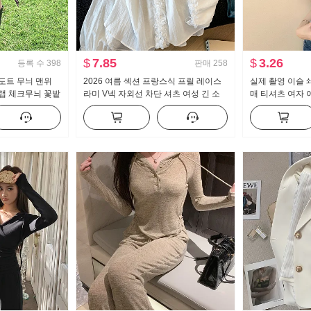
$
7.85
$
3.26
등록 수
398
판매
258
도트 무늬 맨위
2026 여름 섹션 프랑스식 프릴 레이스
실제 촬영 이슬 
랩 체크무늬 꽃밭
라미 V넥 자외선 차단 셔츠 여성 긴 소
매 티셔츠 여자 
크 스커트
매 루즈핏 디자인 센스 켜기
한 새로운 버튼 
맨위