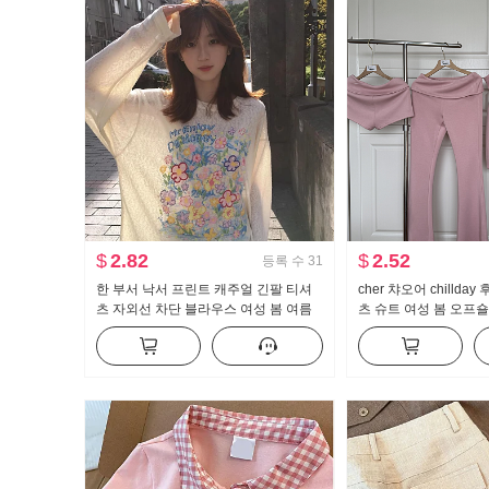
$
2.82
$
2.52
등록 수
31
한 부서 낙서 프린트 캐주얼 긴팔 티셔
cher 챠오어 chillda
츠 자외선 차단 블라우스 여성 봄 여름
츠 슈트 여성 봄 오프숄
루즈핏 느긋한 차가운 센스 라운드 넥
지 3종 세트
맨위