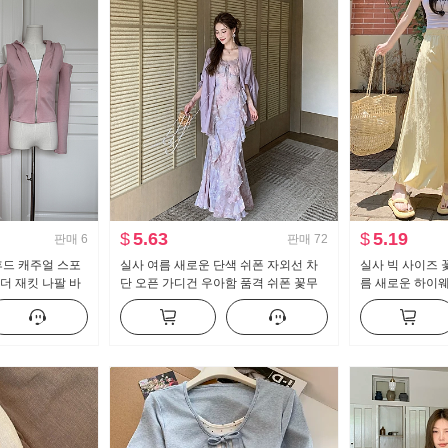
$
5.63
$
5.19
판매
6
판매
72
y 후드 캐주얼 스포
실사 여름 새로운 단색 쉬폰 자외선 차
실사 빅 사이즈 
더 재킷 나팔 바
단 오픈 가디건 우아함 품격 쉬폰 꽃무
름 새로운 하이
늬 여성 드레스 투피스 세트
보이는 도루 센스
이드 레그 팬츠