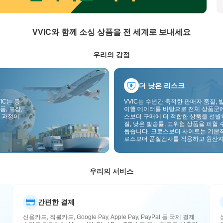
VVIC와 함께 소싱 상품을 전 세계로 보내세요
우리의 강점
더 낮은 리스크
IC는 중
VVIC는 수년간 축적한 판매자 품질, 
품, 포장,
이행 데이터를 바탕으로 전체 상품군
 과정이
스보더 구매에 더 적합한 상품을 선별
질, 낮은 발송률, 고위험 상품을 피할 
돕습니다. 크로스보더 사이트는 기본
로스보더 품질검사를 적용하고 원산지
부착하여 품질, 통관, 사후관리 리스
낮춥니다.
우리의 서비스
간편한 결제
신용카드, 직불카드, Google Pay, Apple Pay, PayPal 등 국제 결제