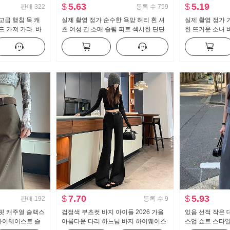
$
5.63
$
5.19
판매
322
등록 수
759
고급 행침 목 캐
실제 촬영 정가 순수한 욕망 허리 흰 셔
실제 촬영 정가 
 가져 가라. 바
츠 여성 긴 소매 슬림 피트 섹시한 단단
한 뜨거운 소녀 
 소녀 뜨개질 튜
한 셔츠 ol 유니폼 경력 작업복
개 긴 소매 티셔
$
7.70
$
5.93
판매
192
등록 수
9
핏 캐주얼 슬랙스
검정색 부츠컷 바지 아이들 2026 가을
있음 선적 작은 
 하이웨이스트 슬
아름다운 다리 하느님 바지 하이웨이스
스업 쇼트 스타