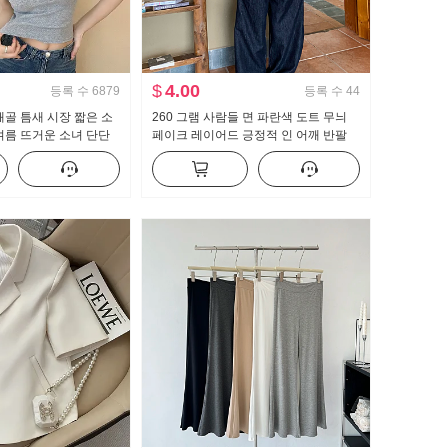
$
4.00
등록 수
6879
등록 수
44
쇄골 틈새 시장 짧은 소
260 그램 사람들 면 파란색 도트 무늬
여름 뜨거운 소녀 단단
페이크 레이어드 긍정적 인 어깨 반팔
디자인 센스 짧은 단락
여성 티셔츠 여름 순수한 욕망 핫걸 몸
매 가꾸기 레이스 맨위