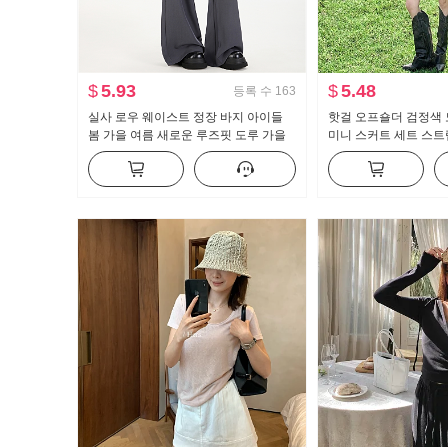
$
5.93
$
5.48
등록 수
163
실사 로우 웨이스트 정장 바지 아이들
핫걸 오프숄더 검정색 
봄 가을 여름 새로운 루즈핏 도루 가을
미니 스커트 세트 스트
센스 bf 느긋한 캐주얼 부츠컷 와이드 레
반신 스커트 레트로 체
그 팬츠