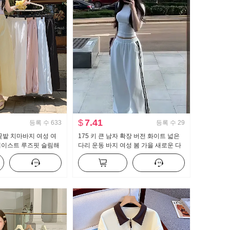
$
7.41
등록 수
633
등록 수
29
꽃밭 치마바지 여성 여
175 키 큰 남자 확장 버전 화이트 넓은
웨이스트 루즈핏 슬림해
다리 운동 바지 여성 봄 가을 새로운 다
 배기 바지 캐주얼 와
용도 스트라이프 캐주얼 바닥 청소 바지