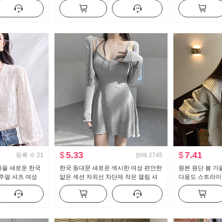
 바닥 청소 바지
트 수퍼 모델 바지 몸매 가꾸기 신축성
스트 도루 센스 
캐주얼 나팔 슬랙스
세트
$
5.33
$
7.41
등록 수
21
판매
2745
 가을 새로운 한국
한국 동대문 새로운 섹시한 여성 편안한
원본 원단 봄 가
주얼 셔츠 여성
얇은 섹션 자외선 차단제 작은 열림 셔
다용도 스트라이
츠 슬링 치마 정장 여자
재킷