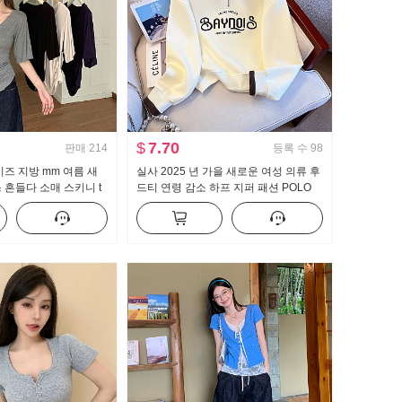
$
7.70
판매
214
등록 수
98
이즈 지방 mm 여름 새
실사 2025 년 가을 새로운 여성 의류 후
 흔들다 소매 스키니 t
드티 연령 감소 하프 지퍼 패션 POLO
보이는 몸매 가꾸기 만나
칼라 캐주얼 다용도 슬림해 보이는