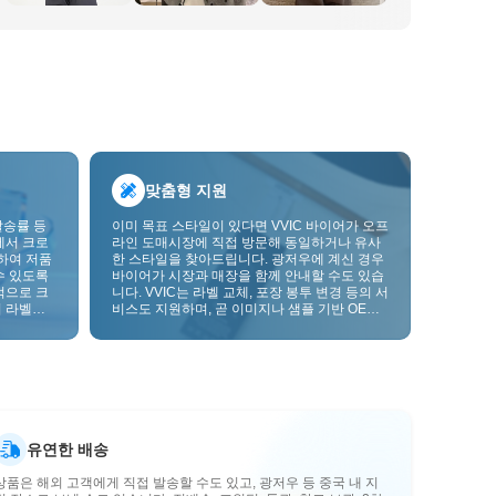
맞춤형 지원
발송률 등
이미 목표 스타일이 있다면 VVIC 바이어가 오프
에서 크로
라인 도매시장에 직접 방문해 동일하거나 유사
하여 저품
한 스타일을 찾아드립니다. 광저우에 계신 경우
수 있도록
바이어가 시장과 매장을 함께 안내할 수도 있습
적으로 크
니다. VVIC는 라벨 교체, 포장 봉투 변경 등의 서
 라벨을
비스도 지원하며, 곧 이미지나 샘플 기반 OEM
크를 한층
맞춤 제작도 지원할 예정입니다. 이를 통해 구매
를 비즈니스에 더 잘 맞는 공급망 역량으로 전환
할 수 있습니다.
유연한 배송
상품은 해외 고객에게 직접 발송할 수도 있고, 광저우 등 중국 내 지