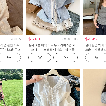
$
5.63
$
4.45
판매
65
등록 수
1308
격 면 린넨 캐주
실사 여름 배색 도트 무늬 레이스업 페
실제 촬영 빅 사
026 새로운 루즈
이크 레이어드 반팔 티셔츠 여성 여름
로운 디자인 센스
 가벼운 스트레이
새로운 달콤한 스타일 작은 대중 맨위
캐주얼 슬림해 
는 맨위