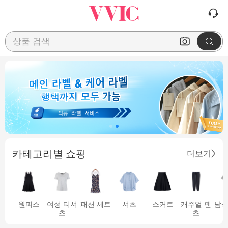
상품 검색
카테고리별 쇼핑
더보기
원피스
여성 티셔
패션 세트
셔츠
스커트
캐주얼 팬
남성
츠
츠