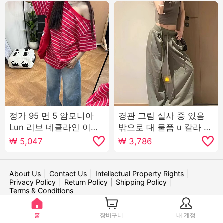
정가 95 면 5 암모니아
경관 그림 실사 중 있음
Lun 리브 네클라인 이후
밖으로 대 물품 u 칼라 쇠
테두리 비스듬한 어깨 반
고기 뼈 버클 단어 조끼
₩
5,047
₩
3,786
팔 스트라이프 티셔츠 여
슬립 넓은 다리 바닥 청소
성
운동 긴 바지 세트
About Us
|
Contact Us
|
Intellectual Property Rights
|
Privacy Policy
|
Return Policy
|
Shipping Policy
|
Terms & Conditions
WE ACCEPT:
홈
장바구니
내 계정