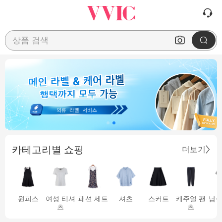
상품 검색
카테고리별 쇼핑
더보기
원피스
여성 티셔
패션 세트
셔츠
스커트
캐주얼 팬
남성
츠
츠