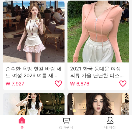
순수한 욕망 핫걸 바람 세
2021 한국 동대문 여성
트 여성 2026 여름 새로
의류 가을 단단한 디스플
운 민소매 니트 조끼 맨위
레이 가슴 섹시한 지퍼 얇
₩
7,927
₩
6,676
플리츠 반신 스커트 투피
은 섹션 후드가 달린 짧은
스 세트
단락 카디건 작은 외투
홈
장바구니
내 계정