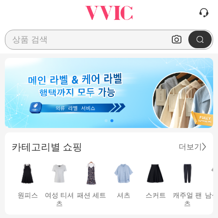
상품 검색
카테고리별 쇼핑
더보기
원피스
여성 티셔
패션 세트
셔츠
스커트
캐주얼 팬
남성
츠
츠