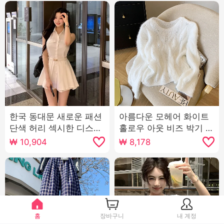
한국 동대문 새로운 패션
아름다운 모헤어 화이트
단색 허리 섹시한 디스플
홀로우 아웃 비즈 박기 스
레이 몸 중간 및 긴 섹션
웨터 여자 가을 겨울 느긋
₩
10,904
₩
8,178
셔츠 반바지 정장 양
한 바람 부드러운 찹쌀 무
거운 작업 다용도 캐주얼
니트 스웨터
홈
장바구니
내 계정