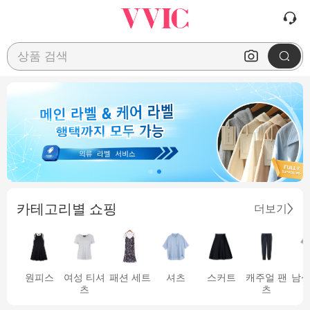
상품 검색
카테고리별 쇼핑
더보기
원피스
여성 티셔
패션 세트
셔츠
스커트
캐주얼 팬
남성
츠
츠