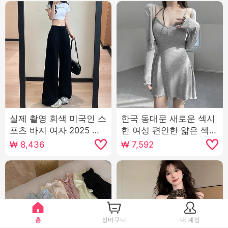
실제 촬영 회색 미국인 스
한국 동대문 새로운 섹시
포츠 바지 여자 2025 여
한 여성 편안한 얇은 섹션
름 새로운 높은 허리 슬림
자외선 차단제 작은 열림
₩
8,436
₩
7,592
스트레이트 기분 전환 센
셔츠 슬링 치마 정장 여자
스 여가 와이드 레깅스 바
지
홈
장바구니
내 계정