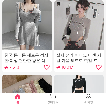
한국 동대문 새로운 섹시
실사 정가 아니요 바겐 세
한 여성 편안한 얇은 섹션
일 가을 레트로 핫걸 프린
자외선 차단제 작은 열림
트 핫픽스 후드 긴팔 티셔
₩
7,513
₩
10,017
셔츠 슬링 치마 정장 여자
츠 몸매 가꾸기 올인원 맨
위
홈
장바구니
내 계정