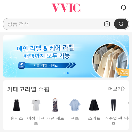
상품 검색
카테고리별 쇼핑
더보기
원피스
여성 티셔
패션 세트
셔츠
스커트
캐주얼 팬
남성
츠
츠