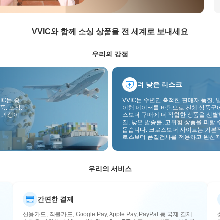
VVIC와 함께 소싱 상품을 전 세계로 보내세요
우리의 강점
더 낮은 리스크
IC는 중
VVIC는 수년간 축적한 판매자 품질, 
품, 포장,
이행 데이터를 바탕으로 전체 상품군
 과정이
스보더 구매에 더 적합한 상품을 선별
질, 낮은 발송률, 고위험 상품을 피할 
돕습니다. 크로스보더 사이트는 기본
로스보더 품질검사를 적용하고 원산지
부착하여 품질, 통관, 사후관리 리스
낮춥니다.
우리의 서비스
간편한 결제
신용카드, 직불카드, Google Pay, Apple Pay, PayPal 등 국제 결제