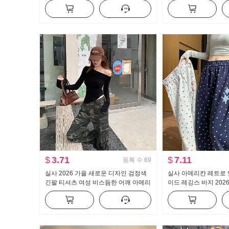
로 칼라 레이스 니트 오픈 가디건
반신 스커트 미니 스커
$
3.71
$
7.11
등록 수
69
실사 2026 가을 새로운 디자인 검정색
실사 아메리칸 레트로 
긴팔 티셔츠 여성 비스듬한 어깨 아메리
이드 레깅스 바지 202
칸 핫걸 오프숄더 오프숄더 맨위
션 루즈핏 슬림해 보이