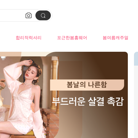


류
합리적럭셔리
포근한봄홈웨어
봄여름캐주얼