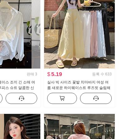
$
5.19
판매
3
등록 수
633
레이스 조끼 긴 소매 여
실사 빅 사이즈 꽃밭 치마바지 여성 여
투피스 슈트 달콤한 신
름 새로운 하이웨이스트 루즈핏 슬림해
보이는 도루 센스 배기 바지 캐주얼 와
이드 레그 팬츠