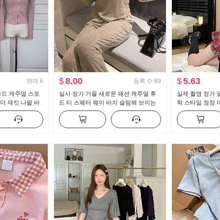
$
8.00
$
5.63
판매
6
등록 수
89
y 후드 캐주얼 스포
실사 정가 가을 새로운 패션 캐주얼 후
실제 촬영 정가 
더 재킷 나팔 바
드 티 스웨터 웨이 바지 슬림해 보이는
학 스타일 정장 여
세트 스포츠 슈트 여성 트렌디
조각 순수한 욕망
트 2 피스 세트