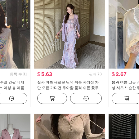
$
5.63
$
2.67
등록 수
31
판매
73
캐주얼 긴팔 티셔
실사 여름 새로운 단색 쉬폰 자외선 차
봄과 여름 고급 
스 여성 봄 여름
단 오픈 가디건 우아함 품격 쉬폰 꽃무
성 셔츠 느슨한 
센스 라운드 넥
늬 여성 드레스 투피스 세트
선한