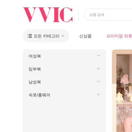
상품 검색
모든 카테고리
신상품
프리미엄 의

여성복
임부복
남성복
속옷/홈웨어