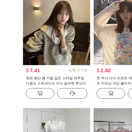
$
7.41
$
2.82
등록 수
734
원본 원단 봄 가을 얇은 스타일 캐주얼
한 부서 낙서 프린트 
다용도 스트라이프 자수 알파벳 후드티
츠 자외선 차단 블라우
재킷
루즈핏 느긋한 차가운 
맨위