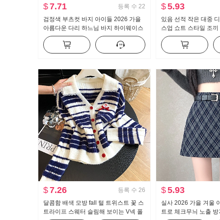
$
7.71
$
5.93
등록 수
22
검정색 부츠컷 바지 아이들 2026 가을
있음 선적 작은 대중 
아름다운 다리 하느님 바지 하이웨이스
스업 쇼트 스타일 조끼
트 수퍼 모델 바지 몸매 가꾸기 신축성
스트 도루 센스 넓은 
캐주얼 나팔 슬랙스
세트
$
7.26
$
5.93
등록 수
26
달콤함 배색 모방 fall 털 트위스트 꽃 스
실사 2026 가을 겨울
트라이프 스웨터 슬림해 보이는 V넥 폴
트로 체크무늬 노출 방