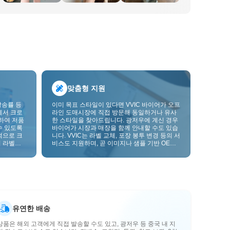
맞춤형 지원
발송률 등
이미 목표 스타일이 있다면 VVIC 바이어가 오프
에서 크로
라인 도매시장에 직접 방문해 동일하거나 유사
하여 저품
한 스타일을 찾아드립니다. 광저우에 계신 경우
수 있도록
바이어가 시장과 매장을 함께 안내할 수도 있습
적으로 크
니다. VVIC는 라벨 교체, 포장 봉투 변경 등의 서
 라벨을
비스도 지원하며, 곧 이미지나 샘플 기반 OEM
크를 한층
맞춤 제작도 지원할 예정입니다. 이를 통해 구매
를 비즈니스에 더 잘 맞는 공급망 역량으로 전환
할 수 있습니다.
유연한 배송
상품은 해외 고객에게 직접 발송할 수도 있고, 광저우 등 중국 내 지