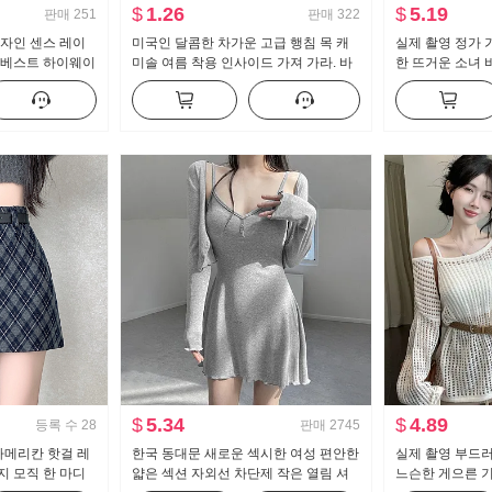
$
1.26
$
5.19
판매
251
판매
322
디자인 센스 레이
미국인 달콤한 차가운 고급 행침 목 캐
실제 촬영 정가 
 베스트 하이웨이
미솔 여름 착용 인사이드 가져 가라. 바
한 뜨거운 소녀 
다리 캐주얼 바지
지를 입는 셔츠 뜨거운 소녀 뜨개질 튜
개 긴 소매 티셔
브 톱 맨위
$
5.34
$
4.89
등록 수
28
판매
2745
 아메리칸 핫걸 레
한국 동대문 새로운 섹시한 여성 편안한
실제 촬영 부드러
지 모직 한 마디
얇은 섹션 자외선 차단제 작은 열림 셔
느슨한 게으른 기