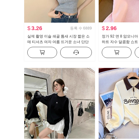
$
3.26
$
2.96
등록 수
6889
실제 촬영 이슬 쇄골 틈새 시장 짧은 소
정가 92 면 8 암모니아
매 티셔츠 여자 여름 뜨거운 소녀 단단
하트 자수 달콤함 쇼트 
한 새로운 버튼 디자인 센스 짧은 단락
라 티셔츠 몸매 가꾸기
맨위