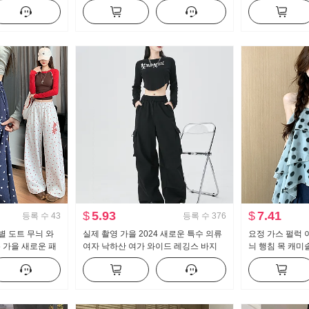
트 벨트 포함
츠 슬링 치마 정장 여자
뜨개질 블라우스
$
5.93
$
7.41
등록 수
43
등록 수
376
별 도트 무늬 와
실제 촬영 가을 2024 새로운 특수 의류
요정 가스 펄럭 
6 가을 새로운 패
여자 낙하산 여가 와이드 레깅스 바지
늬 행침 목 캐미솔
는 캐주얼 바지
높은 허리 미국인 작은 남자 스포츠 바
이크 퍼프 인형 
지