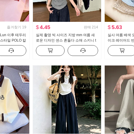
$
4.45
$
5.63
즐겨찾기
19
판매
214
 Lun 이후 테두리
실제 촬영 빅 사이즈 지방 mm 여름 새
실사 여름 배색 
스타일 POLO 칼
로운 디자인 센스 흔들다 소매 스키니 t
이크 레이어드 반
 작은 키 트렌디
캐주얼 슬림해 보이는 몸매 가꾸기 만나
새로운 달콤한 스
는 맨위