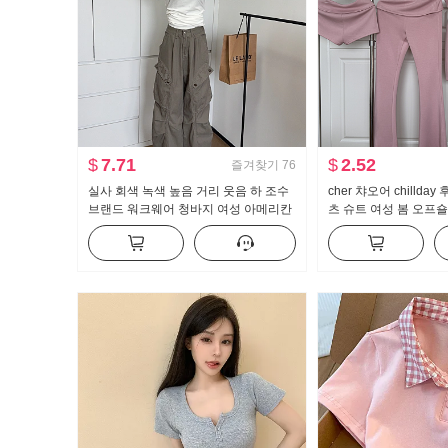
$
7.71
$
2.52
즐겨찾기
76
실사 회색 녹색 높음 거리 웃음 하 조수
cher 챠오어 chillda
브랜드 워크웨어 청바지 여성 아메리칸
츠 슈트 여성 봄 오프숄
레트로 루즈핏 바닥 청소 캐주얼 바지
지 3종 세트