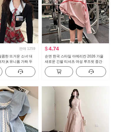
$
4.74
판매
1259
달콤한 뜨거운 소녀 대
순면 한국 스타일 아메리칸 2026 가을
자 jk 유니폼 가짜 두
새로운 긴팔 티셔츠 여성 루즈핏 중간
 맨위 하프 바디 퀼로
길이 핑크색 알파벳 핫걸 맨위