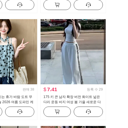
 캐미솔
한 셔츠 ol 유니폼 경력 작업복
$
7.41
판매
38
등록 수
29
이는 휴가 바람 도트 무
175 키 큰 남자 확장 버전 화이트 넓은
 2026 여름 도파민 케
다리 운동 바지 여성 봄 가을 새로운 다
셔츠 맨위
용도 스트라이프 캐주얼 바닥 청소 바지