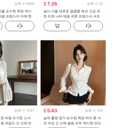
$
7.26
등록 수
6866
등록 수
26
가을 순수한 욕망 섹시
실사 가을 새로운 달콤함 패션 고급 새
바람 프랑스어 어깨 한
틴 리본 나비 매듭 쉬폰 프랑스식 셔츠
츠 여자 프릴 허리 맨위
여성 셔츠
$
5.63
등록 수
1697
등록 수
759
운 바람 뜨거운 소녀
실제 촬영 정가 순수한 욕망 허리 흰 셔
질 와일드 긴 소매 빈
츠 여성 긴 소매 슬림 피트 섹시한 단단