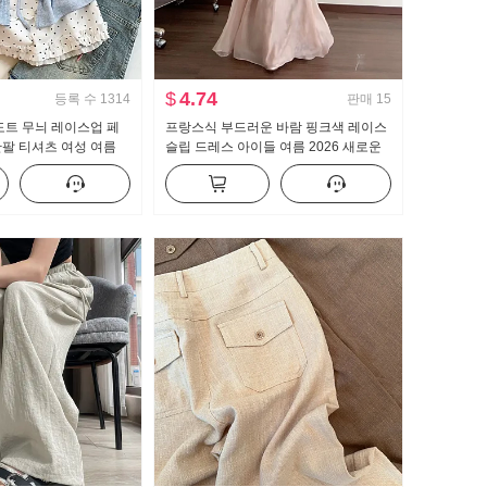
$
4.74
등록 수
1314
판매
15
도트 무늬 레이스업 페
프랑스식 부드러운 바람 핑크색 레이스
팔 티셔츠 여성 여름
슬립 드레스 아이들 여름 2026 새로운
타일 작은 대중 맨위
해변가 휴가 품격 롱 스커트