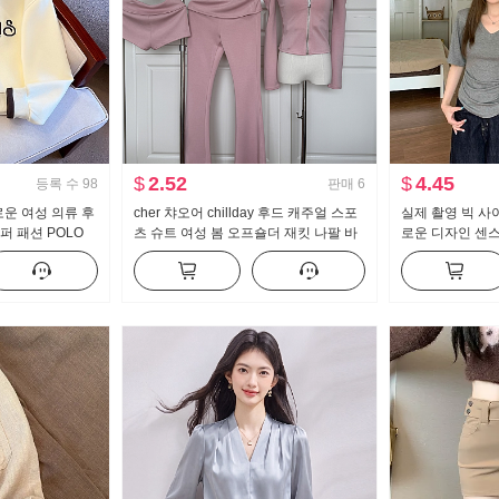
$
2.52
$
4.45
등록 수
98
판매
6
로운 여성 의류 후
cher 챠오어 chillday 후드 캐주얼 스포
실제 촬영 빅 사
퍼 패션 POLO
츠 슈트 여성 봄 오프숄더 재킷 나팔 바
로운 디자인 센스
림해 보이는
지 3종 세트
캐주얼 슬림해 
는 맨위