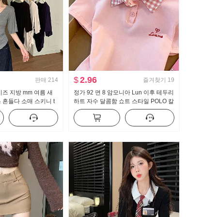
$
2.96
판매
214
즐겨찾기
19
이즈 지방 mm 여름 새
정가 92 면 8 암모니아 Lun 이후 테두리
 흔들다 소매 스키니 t
하트 자수 달콤함 쇼트 스타일 POLO 칼
보이는 몸매 가꾸기 만나
라 티셔츠 몸매 가꾸기 작은 키 트렌디