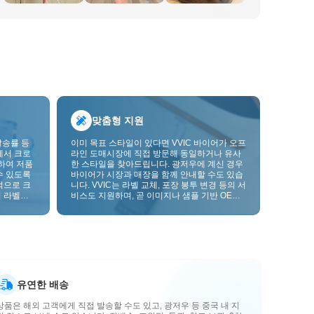
맞춤형 지원
발송률 등
이미 목표 스타일이 있다면 VVIC 바이어가 오프
에서 크로
라인 도매시장에 직접 방문해 동일하거나 유사
하여 저품
한 스타일을 찾아드립니다. 광저우에 계신 경우
수 있도록
바이어가 시장과 매장을 함께 안내할 수도 있습
적으로 크
니다. VVIC는 라벨 교체, 포장 봉투 변경 등의 서
 라벨을
비스도 지원하며, 곧 이미지나 샘플 기반 OEM
크를 한층
맞춤 제작도 지원할 예정입니다. 이를 통해 구매
를 비즈니스에 더 잘 맞는 공급망 역량으로 전환
할 수 있습니다.
유연한 배송
상품은 해외 고객에게 직접 발송할 수도 있고, 광저우 등 중국 내 지