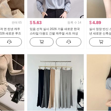
$
5.63
$
4.89
판매
65
등록 수
14
격 면 린넨 캐주
있음 선적 실사 2026 가을 새로운 한국
실사 정장 반신 스
026 새로운 루즈
스타일 다용도 긴팔 캐주얼 셔츠 여성
년 새로운 신축
 가벼운 스트레이
셔츠
핫걸 하이웨이스