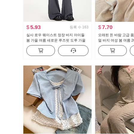
$
5.93
$
7.70
등록 수
163
실사 로우 웨이스트 정장 바지 아이들
오래된 돈 바람 고급 품
봄 가을 여름 새로운 루즈핏 도루 가을
얼 바지 여성 봄 여름 2
센스 bf 느긋한 캐주얼 부츠컷 와이드 레
핏 슬림해 보이는 얇고
그 팬츠
트 팬츠