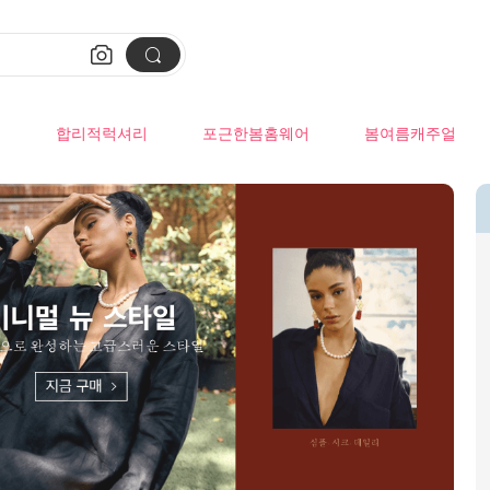


류
합리적럭셔리
포근한봄홈웨어
봄여름캐주얼