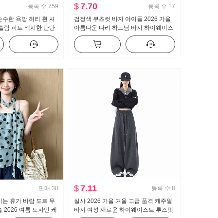
$
7.70
등록 수
759
등록 수
17
순수한 욕망 허리 흰 셔
검정색 부츠컷 바지 아이들 2026 가을
 슬림 피트 섹시한 단단
아름다운 다리 하느님 바지 하이웨이스
폼 경력 작업복
트 수퍼 모델 바지 몸매 가꾸기 신축성
캐주얼 나팔 슬랙스
$
7.11
판매
38
등록 수
8
이는 휴가 바람 도트 무
실사 2026 가을 겨울 고급 품격 캐주얼
 2026 여름 도파민 케
바지 여성 새로운 하이웨이스트 루즈핏