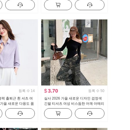
셔츠 맨위
느긋한 느슨함 센스 와이드 레그 팬츠
$
3.70
등록 수
14
등록 수
50
경력 출퇴근 흰 셔츠 여
실사 2026 가을 새로운 디자인 검정색
6 가을 새로운 다용도 품
긴팔 티셔츠 여성 비스듬한 어깨 아메리
칸 핫걸 오프숄더 오프숄더 맨위