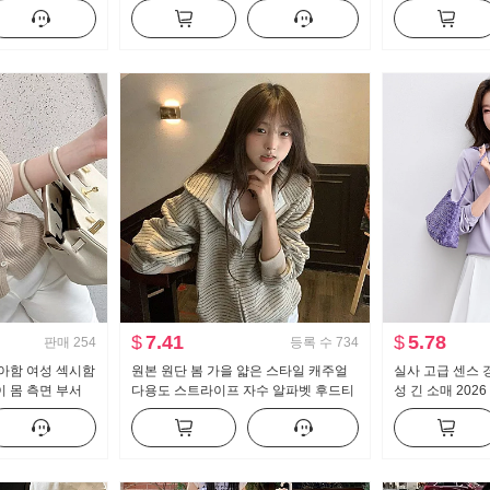
다리 캐주얼 바지
뜨개질 블라우스 캐미솔
이크 퍼프 인형 
$
7.41
$
5.78
판매
254
등록 수
734
아함 여성 섹시함
원본 원단 봄 가을 얇은 스타일 캐주얼
실사 고급 센스 
 몸 측면 부서
다용도 스트라이프 자수 알파벳 후드티
성 긴 소매 202
 맨위
재킷
격 경력 셔츠