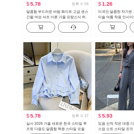
$
5.78
$
1.26
등록 수
59
달콤함 부드러운 바람 화이트 고급 센스
미국인 달콤한 차가운 
긴팔 여성 셔츠 이른 가을 프랑스식 허
미솔 여름 착용 인사이드
리 수축 슬림해 보이는 맨위
지를 입는 셔츠 뜨거운
브 톱 맨위
$
5.78
$
5.93
등록 수
37
실사 2026 가을 새로운 한국 스타일 루
있음 선적 작은 대중 
즈핏 다용도 달콤함 학원 스타일 프릴
스업 쇼트 스타일 조끼