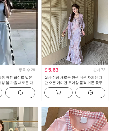
$
5.63
등록 수
29
판매
72
 확장 버전 화이트 넓은
실사 여름 새로운 단색 쉬폰 자외선 차
여성 봄 가을 새로운 다
단 오픈 가디건 우아함 품격 쉬폰 꽃무
 캐주얼 바닥 청소 바지
늬 여성 드레스 투피스 세트