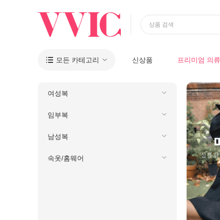
상품 검색
모든 카테고리
신상품
프리미엄 의

여성복
임부복
남성복
속옷/홈웨어