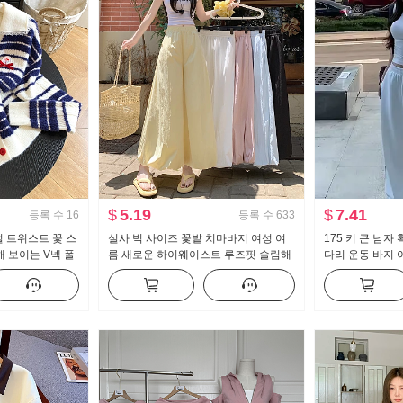
$
5.19
$
7.41
등록 수
16
등록 수
633
 털 트위스트 꽃 스
실사 빅 사이즈 꽃밭 치마바지 여성 여
175 키 큰 남자
 보이는 V넥 폴
름 새로운 하이웨이스트 루즈핏 슬림해
다리 운동 바지 
오픈 가디건
보이는 도루 센스 배기 바지 캐주얼 와
용도 스트라이프
이드 레그 팬츠