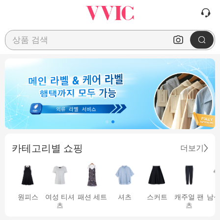
상품 검색
카테고리별 쇼핑
더보기
원피스
여성 티셔
패션 세트
셔츠
스커트
캐주얼 팬
남성
츠
츠