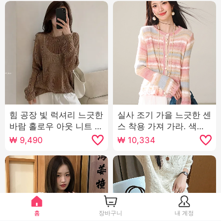
힘 공장 빛 럭셔리 느긋한
실사 조기 가을 느긋한 센
바람 홀로우 아웃 니트 스
스 착용 가져 가라. 색상
웨터 여성 이른 가을 자외
니트 스웨터 스웨터 오픈
₩
9,490
₩
10,334
선 차단 블라우스 루즈핏
가디건 2026 새로운 품
풀오버 투피스 세트 맨위
격 여성 의류
홈
장바구니
내 계정