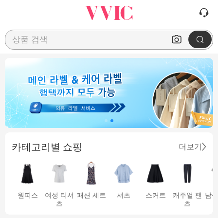
상품 검색
카테고리별 쇼핑
더보기
원피스
여성 티셔
패션 세트
셔츠
스커트
캐주얼 팬
남성
츠
츠