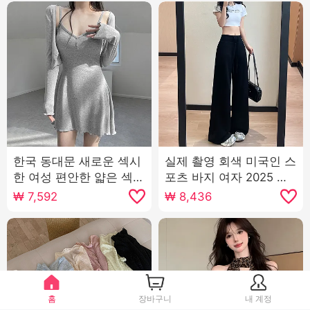
한국 동대문 새로운 섹시
실제 촬영 회색 미국인 스
한 여성 편안한 얇은 섹션
포츠 바지 여자 2025 여
자외선 차단제 작은 열림
름 새로운 높은 허리 슬림
₩
7,592
₩
8,436
셔츠 슬링 치마 정장 여자
스트레이트 기분 전환 센
스 여가 와이드 레깅스 바
지
홈
장바구니
내 계정