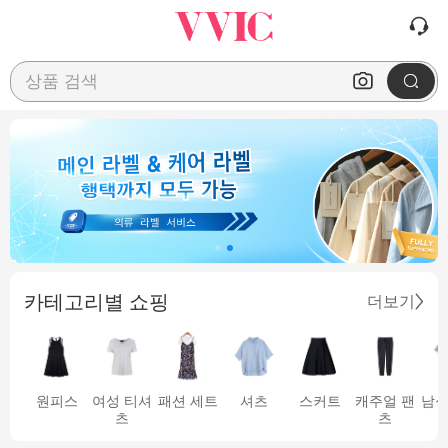
상품 검색
카테고리별 쇼핑
더보기
원피스
여성 티셔
패션 세트
셔츠
스커트
캐주얼 팬
남성
츠
츠