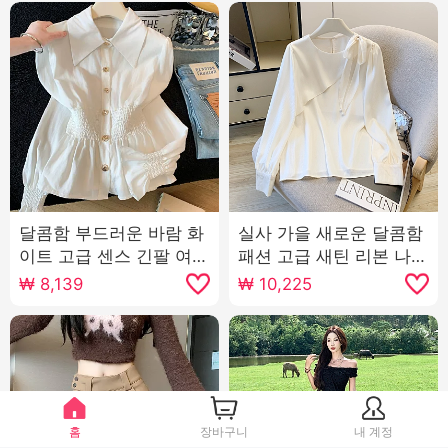
달콤함 부드러운 바람 화
실사 가을 새로운 달콤함
이트 고급 센스 긴팔 여성
패션 고급 새틴 리본 나비
셔츠 이른 가을 프랑스식
매듭 쉬폰 프랑스식 셔츠
₩
8,139
₩
10,225
허리 수축 슬림해 보이는
여성 셔츠
맨위
홈
장바구니
내 계정