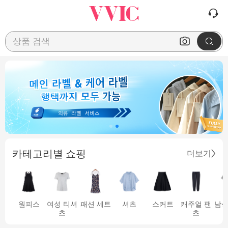
상품 검색
카테고리별 쇼핑
더보기
원피스
여성 티셔
패션 세트
셔츠
스커트
캐주얼 팬
남성
츠
츠