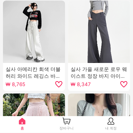
실사 아메리칸 회색 더블
실사 가을 새로운 로우 웨
허리 와이드 레깅스 바지
이스트 정장 바지 아이들
2026 가을 루즈핏 캐주
얇은 스타일 루즈핏 도루
₩
8,765
₩
8,347
얼 하이웨이스트 도루 센
가을 센스 bf 느긋한 캐주
스 스트레이트 운동 바지
얼 부츠컷 와이드 레그 팬
츠
홈
장바구니
내 계정